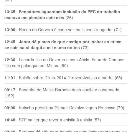
13:45
Senadores aguardam inclusão da PEC do trabalho
escravo em plenário este mês
(26)
13:00
Recuo de Cerveró é cada vez mais constrangedor (71)
12:45
Janot dá pistas de que castigo por incitar ao crime,
se sair, sairá daqui a mil e uma noites
(73)
12:30
Lacerda fica no Governo e com Aécio. Eduardo Campos
fica sem palanque em Minas. (90)
11:01
Falcão sobre Dilma-2014: 'Irreversível, só a morte' (63)
09:17
Bandeira de Mello: Barbosa desrespeita o condenado
(152)
09:00
Kotscho pressiona Gilmar: Devolve logo o Processo (79)
14:48
STF vai ter que rever a anistia à anistia (57)
09:48
Barbosa dá 48h para Agnelo se manifestar sobre regalias