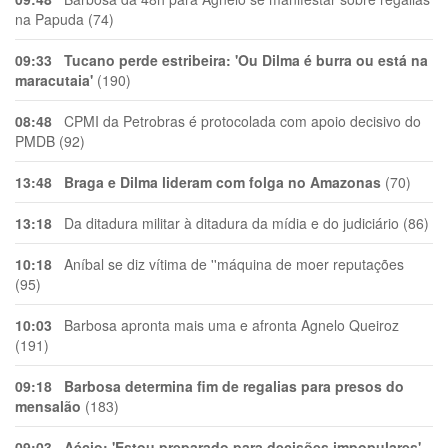
na Papuda (74)
09:33
Tucano perde estribeira: 'Ou Dilma é burra ou está na
maracutaia'
(190)
08:48
CPMI da Petrobras é protocolada com apoio decisivo do
PMDB (92)
13:48
Braga e Dilma lideram com folga no Amazonas
(70)
13:18
Da ditadura militar à ditadura da mídia e do judiciário (86)
10:18
Aníbal se diz vítima de ''máquina de moer reputações
(95)
10:03
Barbosa apronta mais uma e afronta Agnelo Queiroz
(191)
09:18
Barbosa determina fim de regalias para presos do
mensalão
(183)
09:03
Aécio: 'Estou preparado para decisões impopulares'