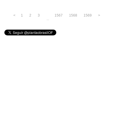
<
1
2
3
1567
1568
1569
>
...