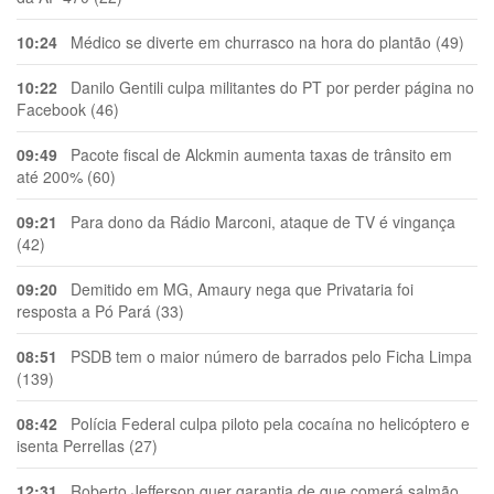
10:24
Médico se diverte em churrasco na hora do plantão (49)
10:22
Danilo Gentili culpa militantes do PT por perder página no
Facebook (46)
09:49
Pacote fiscal de Alckmin aumenta taxas de trânsito em
até 200% (60)
09:21
Para dono da Rádio Marconi, ataque de TV é vingança
(42)
09:20
Demitido em MG, Amaury nega que Privataria foi
resposta a Pó Pará (33)
08:51
PSDB tem o maior número de barrados pelo Ficha Limpa
(139)
08:42
Polícia Federal culpa piloto pela cocaína no helicóptero e
isenta Perrellas (27)
12:31
Roberto Jefferson quer garantia de que comerá salmão