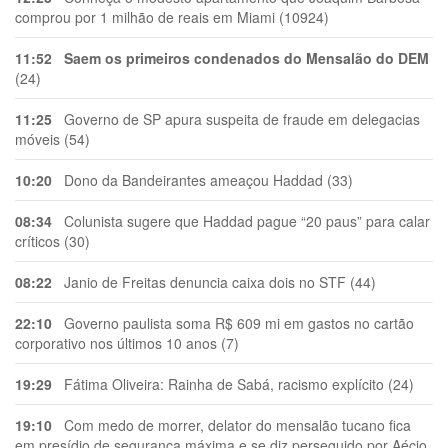
comprou por 1 milhão de reais em Miami (10924)
11:52
Saem os primeiros condenados do Mensalão do DEM
(24)
11:25
Governo de SP apura suspeita de fraude em delegacias
móveis (54)
10:20
Dono da Bandeirantes ameaçou Haddad (33)
08:34
Colunista sugere que Haddad pague “20 paus” para calar
críticos (30)
08:22
Janio de Freitas denuncia caixa dois no STF (44)
22:10
Governo paulista soma R$ 609 mi em gastos no cartão
corporativo nos últimos 10 anos (7)
19:29
Fátima Oliveira: Rainha de Sabá, racismo explícito (24)
19:10
Com medo de morrer, delator do mensalão tucano fica
em presídio de segurança máxima e se diz perseguido por Aécio