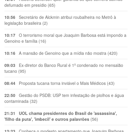
defumado em presídio (65)
10:56
Secretário de Alckmin atribui roubalheira no Metrô à
legislação brasileira (2)
10:17
O terrorismo moral que Joaquim Barbosa está impondo a
Genoino e família (16)
10:16
A mansão de Genoino que a mídia não mostra (420)
09:03
Ex-diretor do Banco Rural é 1º condenado no mensalão
tucano (95)
08:44
Proposta tucana torna inviável o Mais Médicos (43)
22:50
Gestão do PSDB: USP tem infestação de piolhos e água
contaminada (32)
21:31
UOL chama presidentes do Brasil de 'assassina',
'filho da puta', 'imbecil' e outros palavrões
(56)
12:23
Conheça o modesto apartamento que Joaquim Barbosa