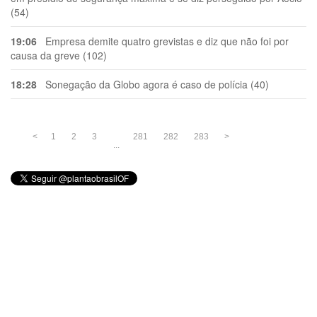
(54)
19:06
Empresa demite quatro grevistas e diz que não foi por
causa da greve (102)
18:28
Sonegação da Globo agora é caso de polícia (40)
<
1
2
3
281
282
283
>
...