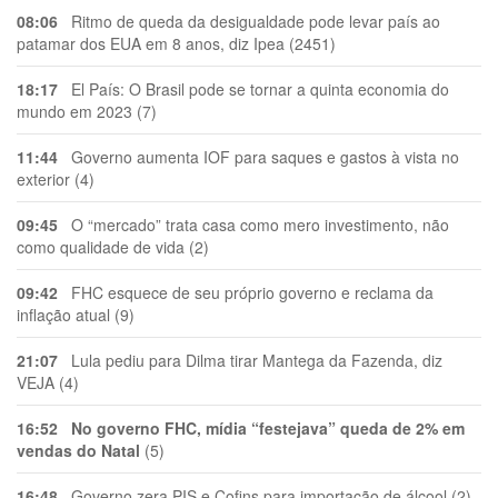
08:06
Ritmo de queda da desigualdade pode levar país ao
patamar dos EUA em 8 anos, diz Ipea (2451)
18:17
El País: O Brasil pode se tornar a quinta economia do
mundo em 2023 (7)
11:44
Governo aumenta IOF para saques e gastos à vista no
exterior (4)
09:45
O “mercado” trata casa como mero investimento, não
como qualidade de vida (2)
09:42
FHC esquece de seu próprio governo e reclama da
inflação atual (9)
21:07
Lula pediu para Dilma tirar Mantega da Fazenda, diz
VEJA (4)
16:52
No governo FHC, mídia “festejava” queda de 2% em
vendas do Natal
(5)
16:48
Governo zera PIS e Cofins para importação de álcool (2)