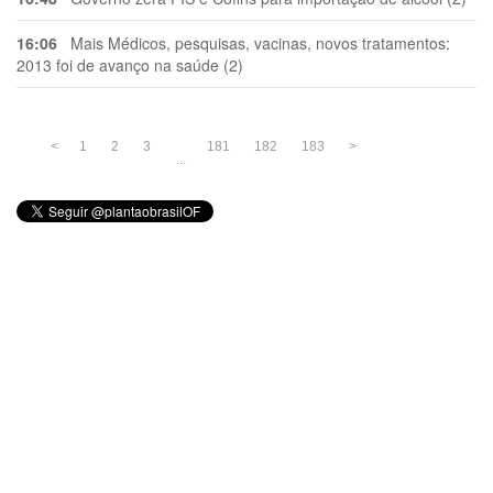
16:06
Mais Médicos, pesquisas, vacinas, novos tratamentos:
2013 foi de avanço na saúde (2)
<
1
2
3
181
182
183
>
...