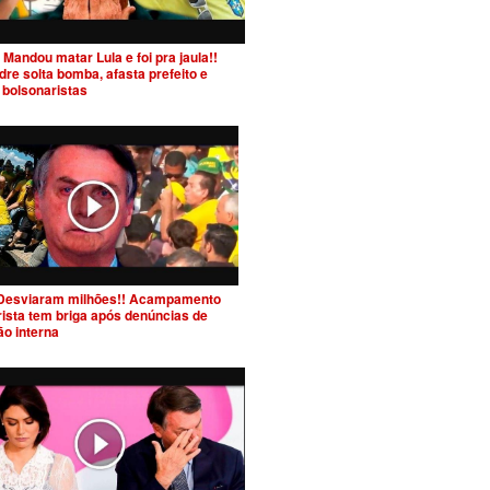
Mandou matar Lula e foi pra jaula!!
re solta bomba, afasta prefeito e
 bolsonaristas
Desviaram milhões!! Acampamento
ista tem briga após denúncias de
ão interna