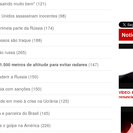
saindo muito bem" (121)
Unidos assassinam inocentes (98)
rimeia parte da Rússia (174)
Notí
ssos são traque (188)
ão russa (265)
.500 metros de altitude para evitar radares
(147)
derir a Russia (150)
a com sanções (150)
VÍDEO: 
renunci
de em meio à crise na Ucrânia (125)
e parceira do Brasil (145)
 o golpe na América (226)