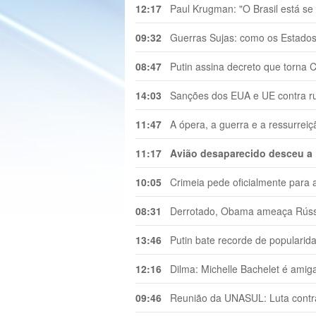
12:17
Paul Krugman: "O Brasil está se 
09:32
Guerras Sujas: como os Estados 
08:47
Putin assina decreto que torna C
14:03
Sanções dos EUA e UE contra ru
11:47
A ópera, a guerra e a ressurreiç
11:17
Avião desaparecido desceu a 1
10:05
Crimeia pede oficialmente para a
08:31
Derrotado, Obama ameaça Rússi
13:46
Putin bate recorde de popularida
12:16
Dilma: Michelle Bachelet é amiga 
09:46
Reunião da UNASUL: Luta contra