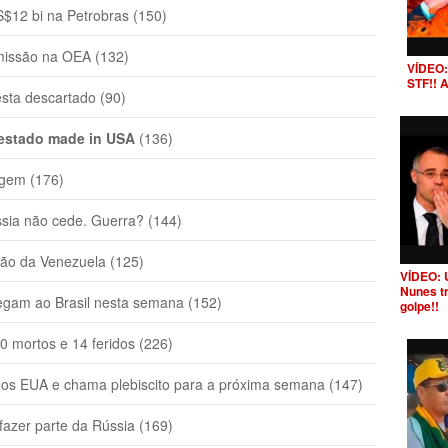
$12 bi na Petrobras (150)
missão na OEA (132)
VÍDEO:
STF!! 
sta descartado (90)
 estado made in USA
(136)
gem (176)
ia não cede. Guerra? (144)
ão da Venezuela (125)
VÍDEO: 
Nunes t
gam ao Brasil nesta semana (152)
golpe!!
 mortos e 14 feridos (226)
os EUA e chama plebiscito para a próxima semana (147)
azer parte da Rússia (169)