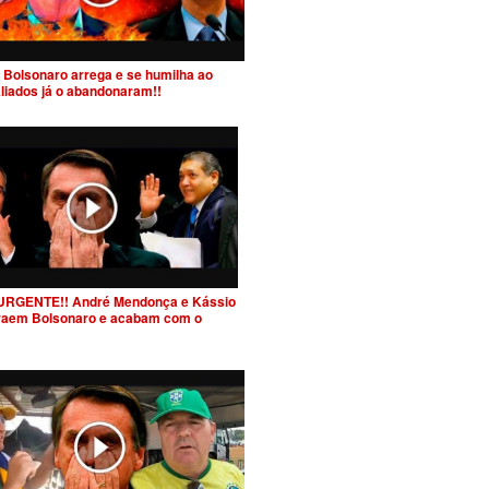
 Bolsonaro arrega e se humilha ao
Aliados já o abandonaram!!
URGENTE!! André Mendonça e Kássio
raem Bolsonaro e acabam com o