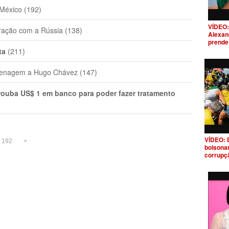
México (192)
VÍDEO: 
ação com a Rússia (138)
Alexand
prende
ta
(211)
menagem a Hugo Chávez (147)
ouba US$ 1 em banco para poder fazer tratamento
VÍDEO: 
192
>
bolsonar
corrupç