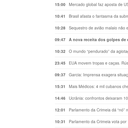
15:00
Mercado global faz aposta de US
10:41
Brasil afasta o fantasma da sub
10:28
Sequestro de avião malaio não e
09:47
A nova receita dos golpes de
10:32
O mundo “pendurado” da agiota
23:45
EUA movem tropas e caças. Rúss
09:37
Garcia: Imprensa exagera situaç
15:31
Mais Médicos: 4 mil cubanos che
14:46
Ucrânia: confrontos deixaram 100
12:01
Parlamento da Crimeia dá “nó” n
10:31
Parlamento da Crimeia vota por f