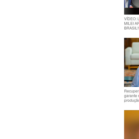
VÍDEO:
MILEI A
BRASIL!
Recuper
garante 
produção