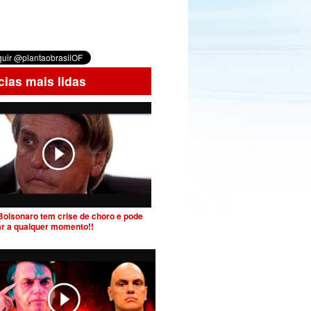
cias mais lidas
Bolsonaro tem crise de choro e pode
ar a qualquer momento!!