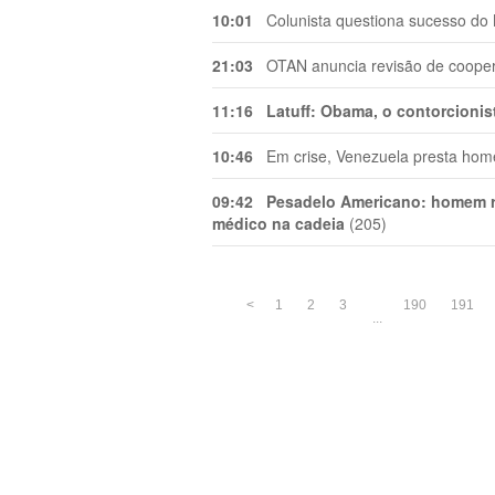
10:01
Colunista questiona sucesso do 
21:03
OTAN anuncia revisão de cooper
11:16
Latuff: Obama, o contorcionis
10:46
Em crise, Venezuela presta ho
09:42
Pesadelo Americano: homem r
médico na cadeia
(205)
<
1
2
3
190
191
...