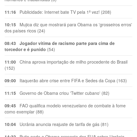
11:16
Publicidade: Internet bate TV pela 1ª vez! (208)
10:15
Mujica diz que mostrará para Obama os 'grosseiros erros'
dos países ricos (24)
08:43
Jogador vítima de racismo parte para cima de
torcedor e é punido
(54)
11:00
China aprova importação de milho procedente do Brasil
(152)
09:00
Itaquerão abre crise entre FIFA e Sedes da Copa (163)
11:15
Governo de Obama criou 'Twitter cubano' (82)
09:45
FAO qualifica modelo venezuelano de combate à fome
como exemplar (88)
10:04
Ucrânia anuncia reajuste de tarifa de gás (81)
14:32
Putin pede a Obama proposta dos EUA sobre Ucrânia