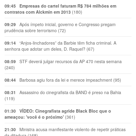
09:45
Empresas do cartel faturam R$ 784 milhões em
contratos com Alckmin em 2013
(180)
09:29
Após ímpeto inicial, governo e Congresso pregam
prudência sobre terrorismo (72)
09:14
“Anjos-linchadores” da Barbie têm ficha criminal. A
senhora que adotar um deles, D. Raquel? (67)
08:59
STF deverá julgar recursos da AP 470 nesta semana
(240)
08:44
Barbosa agiu fora da lei e merece impeachment (95)
08:31
Assassino do cinegrafista da BAND é preso na Bahia
(119)
01:30
VÍDEO: Cinegrafista agride Black Bloc que o
ameaçou: 'você é o próximo'
(361)
21:30
Ministra acusa manifestante violento de repetir práticas
da ditadura (168)