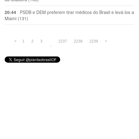
20:44
PSDB e DEM preferem tirar médicos do Brasil e levá-los a
Miami (131)
<
1
2
3
2237
2238
2239
>
...