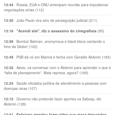
13:44
Rússia, EUA e ONU antecipam reunião para impulsionar
negociações sírias (112)
13:30
João Paulo vira alvo de perseguição judicial (211)
13:16
"Acendi sim", diz o assassino do cinegrafista
(95)
12:59
Bomba! Batman, anonymous e black blocs cantando o
hino da Globo! (102)
12:45
PSB dá nó em Marina e fecha com Geraldo Alckmin (183)
12:32
Aécio, vá conversar com o Alckmin para aprender o que é
“falta de planejamento”. Mais represa, agora? (169)
12:24
Saúde oficializa política de atendimento a pessoas com
doenças raras (107)
12:15
Governo não pretende fazer aportes na Sabesp, diz
Alckmin (128)
12:01
Feliciano mandou fazer vídeo que ataca deputados