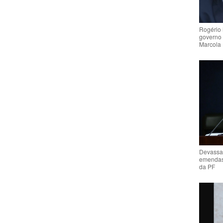
Rogério 
governo 
Marcola
Devassa
emendas 
da PF