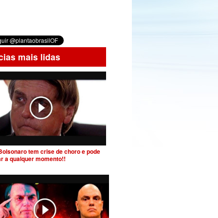
cias mais lidas
Bolsonaro tem crise de choro e pode
ar a qualquer momento!!