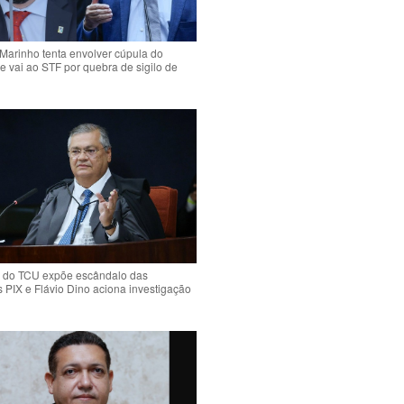
Marinho tenta envolver cúpula do
e vai ao STF por quebra de sigilo de
 do TCU expõe escândalo das
PIX e Flávio Dino aciona investigação