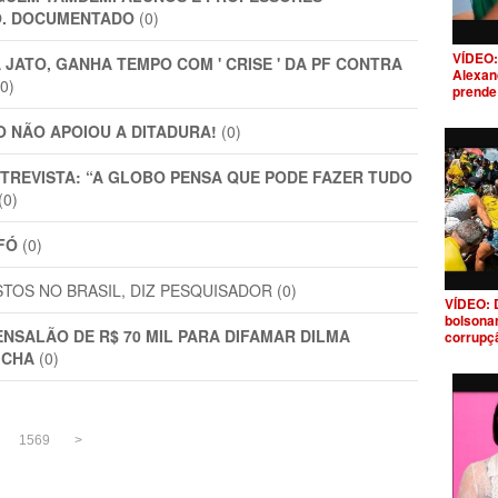
O. DOCUMENTADO
(0)
VÍDEO: 
JATO, GANHA TEMPO COM ' CRISE ' DA PF CONTRA
Alexand
0)
prende
O NÃO APOIOU A DITADURA!
(0)
NTREVISTA: “A GLOBO PENSA QUE PODE FAZER TUDO
(0)
FÓ
(0)
S NO BRASIL, DIZ PESQUISADOR (0)
VÍDEO: 
bolsonar
NSALÃO DE R$ 70 MIL PARA DIFAMAR DILMA
corrupç
ICHA
(0)
1569
>