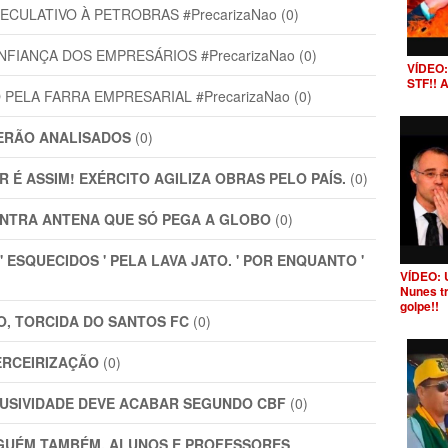
ULATIVO À PETROBRAS #PrecarizaNao (0)
IANÇA DOS EMPRESÁRIOS #PrecarizaNao (0)
VÍDEO:
STF!! 
PELA FARRA EMPRESARIAL #PrecarizaNao (0)
SERÃO ANALISADOS
(0)
R É ASSIM! EXÉRCITO AGILIZA OBRAS PELO PAÍS.
(0)
ONTRA ANTENA QUE SÓ PEGA A GLOBO
(0)
' ESQUECIDOS ' PELA LAVA JATO. ' POR ENQUANTO '
VÍDEO: 
Nunes t
golpe!!
O, TORCIDA DO SANTOS FC
(0)
ERCEIRIZAÇÃO
(0)
USIVIDADE DEVE ACABAR SEGUNDO CBF
(0)
NGUÉM TAMBÉM. ALUNOS E PROFESSORES