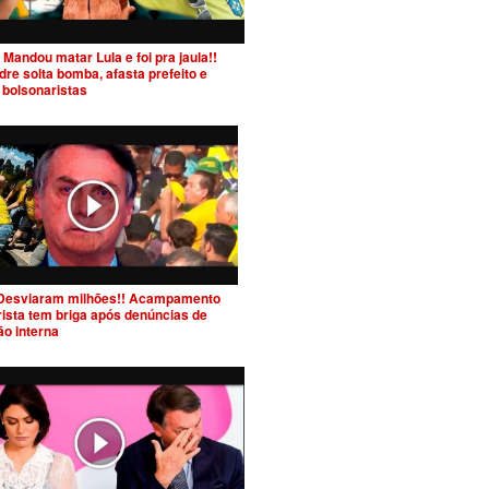
Mandou matar Lula e foi pra jaula!!
re solta bomba, afasta prefeito e
 bolsonaristas
Desviaram milhões!! Acampamento
ista tem briga após denúncias de
ão interna