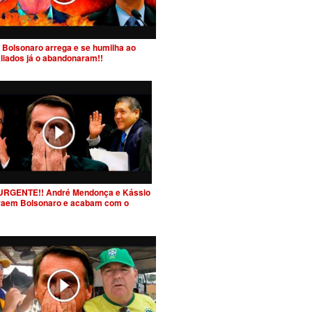
 Bolsonaro arrega e se humilha ao
Aliados já o abandonaram!!
URGENTE!! André Mendonça e Kássio
raem Bolsonaro e acabam com o