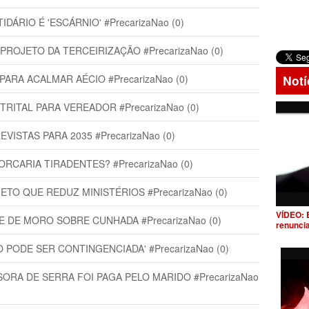
ÁRIO É 'ESCÁRNIO' #PrecarizaNao (0)
OJETO DA TERCEIRIZAÇÃO #PrecarizaNao (0)
RA ACALMAR AÉCIO #PrecarizaNao (0)
Notí
ITAL PARA VEREADOR #PrecarizaNao (0)
ISTAS PARA 2035 #PrecarizaNao (0)
RCARIA TIRADENTES? #PrecarizaNao (0)
O QUE REDUZ MINISTÉRIOS #PrecarizaNao (0)
VÍDEO: 
DE MORO SOBRE CUNHADA #PrecarizaNao (0)
renunci
PODE SER CONTINGENCIADA' #PrecarizaNao (0)
ORA DE SERRA FOI PAGA PELO MARIDO #PrecarizaNao