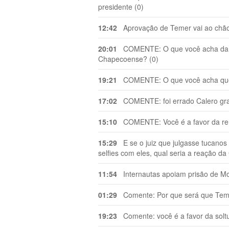
presidente (0)
12:42
Aprovação de Temer vai ao chão 
20:01
COMENTE: O que você acha da ati
Chapecoense? (0)
19:21
COMENTE: O que você acha que o
17:02
COMENTE: foi errado Calero gra
15:10
COMENTE: Você é a favor da ren
15:29
E se o juiz que julgasse tucanos d
selfies com eles, qual seria a reação da 
11:54
Internautas apoiam prisão de Mor
01:29
Comente: Por que será que Temer 
19:23
Comente: você é a favor da solt