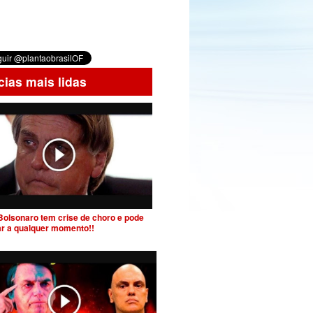
cias mais lidas
Bolsonaro tem crise de choro e pode
ar a qualquer momento!!