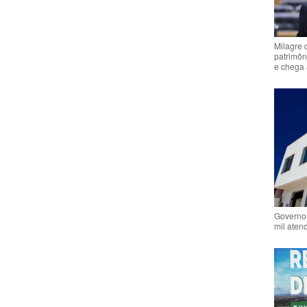
Milagre 
patrimôn
e chega 
Governo 
mil aten