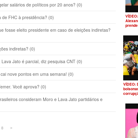
ar salários de políticos por 20 anos? (0)
VÍDEO: 
 de FHC à presidência? (0)
Alexand
prende
fosse eleito presidente em caso de eleições indiretas?
ões indiretas? (0)
Lava Jato é parcial, diz pesquisa CNT (0)
a cai nove pontos em uma semana! (0)
VÍDEO: 
mer. Você aprova? (0)
bolsonar
corrupç
sileiros consideram Moro e Lava Jato partidários e
8
>