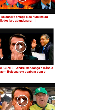
 Bolsonaro arrega e se humilha ao
Aliados já o abandonaram!!
URGENTE!! André Mendonça e Kássio
raem Bolsonaro e acabam com o