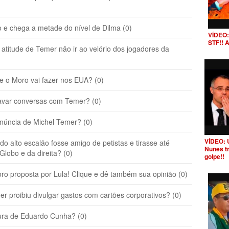
e chega a metade do nível de Dilma (0)
VÍDEO:
STF!! 
tude de Temer não ir ao velório dos jogadores da
 Moro vai fazer nos EUA? (0)
var conversas com Temer? (0)
úncia de Michel Temer? (0)
VÍDEO: 
o alto escalão fosse amigo de petistas e tirasse até
Nunes t
Globo e da direita? (0)
golpe!!
o proposta por Lula! Clique e dê também sua opinião (0)
proibiu divulgar gastos com cartões corporativos? (0)
ura de Eduardo Cunha? (0)