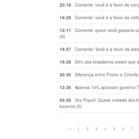
20:18
Comente: você é a favor de congel
16:28
Comente: você é a favor da volta
12:11
Comente: quem você gostaria que 
(0)
19:57
Comente: Você é a favor de eleiç
19:28
59% dos brasileiros creem que a 
20:30
Diferença entre Freixo e Crivell
13:36
Apenas 14% aprovam governo Te
03:30
Vox Populi: Quase metade dos bra
tucanos (0)
<
1
2
3
4
5
6
7