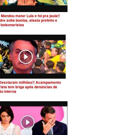
Mandou matar Lula e foi pra jaula!!
re solta bomba, afasta prefeito e
 bolsonaristas
Desviaram milhões!! Acampamento
ista tem briga após denúncias de
ão interna