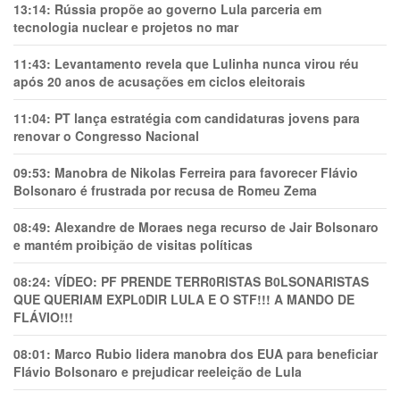
13:14:
Rússia propõe ao governo Lula parceria em
tecnologia nuclear e projetos no mar
11:43:
Levantamento revela que Lulinha nunca virou réu
após 20 anos de acusações em ciclos eleitorais
11:04:
PT lança estratégia com candidaturas jovens para
renovar o Congresso Nacional
09:53:
Manobra de Nikolas Ferreira para favorecer Flávio
Bolsonaro é frustrada por recusa de Romeu Zema
08:49:
Alexandre de Moraes nega recurso de Jair Bolsonaro
e mantém proibição de visitas políticas
08:24:
VÍDEO: PF PRENDE TERR0RlSTAS B0LSONARlSTAS
QUE QUERIAM EXPL0DlR LULA E O STF!!! A MANDO DE
FLÁVIO!!!
08:01:
Marco Rubio lidera manobra dos EUA para beneficiar
Flávio Bolsonaro e prejudicar reeleição de Lula