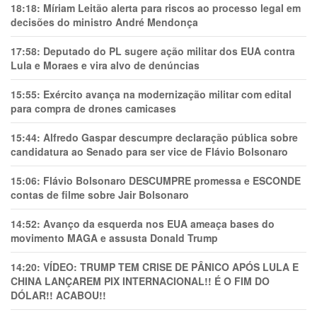
18:18:
Míriam Leitão alerta para riscos ao processo legal em
decisões do ministro André Mendonça
17:58:
Deputado do PL sugere ação militar dos EUA contra
Lula e Moraes e vira alvo de denúncias
15:55:
Exército avança na modernização militar com edital
para compra de drones camicases
15:44:
Alfredo Gaspar descumpre declaração pública sobre
candidatura ao Senado para ser vice de Flávio Bolsonaro
15:06:
Flávio Bolsonaro DESCUMPRE promessa e ESCONDE
contas de filme sobre Jair Bolsonaro
14:52:
Avanço da esquerda nos EUA ameaça bases do
movimento MAGA e assusta Donald Trump
14:20:
VÍDEO: TRUMP TEM CRlSE DE PÂNlCO APÓS LULA E
CHINA LANÇAREM PIX INTERNACIONAL!! É O FIM DO
DÓLAR!! ACABOU!!