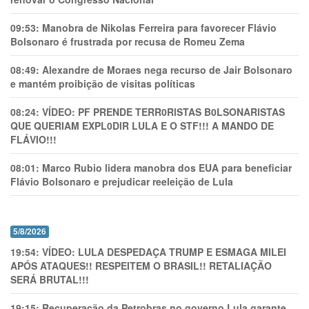
09:53:
Manobra de Nikolas Ferreira para favorecer Flávio
Bolsonaro é frustrada por recusa de Romeu Zema
08:49:
Alexandre de Moraes nega recurso de Jair Bolsonaro
e mantém proibição de visitas políticas
08:24:
VÍDEO: PF PRENDE TERR0RlSTAS B0LSONARlSTAS
QUE QUERIAM EXPL0DlR LULA E O STF!!! A MANDO DE
FLÁVIO!!!
08:01:
Marco Rubio lidera manobra dos EUA para beneficiar
Flávio Bolsonaro e prejudicar reeleição de Lula
5/8/2026
19:54:
VÍDEO: LULA DESPEDAÇA TRUMP E ESMAGA MILEI
APÓS ATAQUES!! RESPEITEM O BRASIL!! RETALIAÇÃO
SERÁ BRUTAL!!!
19:15:
Recuperação da Petrobras no governo Lula garante