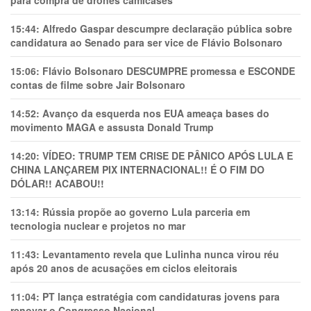
15:44:
Alfredo Gaspar descumpre declaração pública sobre
candidatura ao Senado para ser vice de Flávio Bolsonaro
15:06:
Flávio Bolsonaro DESCUMPRE promessa e ESCONDE
contas de filme sobre Jair Bolsonaro
14:52:
Avanço da esquerda nos EUA ameaça bases do
movimento MAGA e assusta Donald Trump
14:20:
VÍDEO: TRUMP TEM CRlSE DE PÂNlCO APÓS LULA E
CHINA LANÇAREM PIX INTERNACIONAL!! É O FIM DO
DÓLAR!! ACABOU!!
13:14:
Rússia propõe ao governo Lula parceria em
tecnologia nuclear e projetos no mar
11:43:
Levantamento revela que Lulinha nunca virou réu
após 20 anos de acusações em ciclos eleitorais
11:04:
PT lança estratégia com candidaturas jovens para
renovar o Congresso Nacional