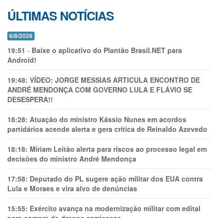
ÚLTIMAS NOTÍCIAS
6/8/2026
19:51
-
Baixe o aplicativo do Plantão Brasil.NET para
Android!
19:48:
VÍDEO: JORGE MESSIAS ARTICULA ENCONTRO DE
ANDRÉ MENDONÇA COM GOVERNO LULA E FLÁVIO SE
DESESPERA!!
18:28:
Atuação do ministro Kássio Nunes em acordos
partidários acende alerta e gera crítica de Reinaldo Azevedo
18:18:
Míriam Leitão alerta para riscos ao processo legal em
decisões do ministro André Mendonça
17:58:
Deputado do PL sugere ação militar dos EUA contra
Lula e Moraes e vira alvo de denúncias
15:55:
Exército avança na modernização militar com edital
para compra de drones camicases