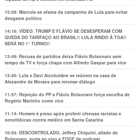
15:09:
Marcola se afasta da campanha de Lula para evitar
desgaste político
14:16:
VÍDEO: TRUMP E FLÁVIO SE DESESPERAM COM
QUEDA DO TARIFAÇO AO BRASIL!! LULA RINDO À TOA!!
SERÁ NO 1° TURNO!!
13:49:
Recusa de partidos deixa Flávio Bolsonaro sem
tempo de TV e força chapa com Alfredo Gaspar para vice
13:40:
Lula e Davi Alcolumbre se reúnem na casa de
Alexandre de Moraes para retomar diálogo
11:57:
Rejeição do PP a Flávio Bolsonaro força escolha de
Rogério Marinho como vice
11:14:
Homem é preso após proferir ofensas racistas e
xenofóbicas contra médico em Santa Catarina
10:54:
DESCONTROLADO, Jeffrey Chiquini, aliado de
Bolsonaro, surta ao vivo e FOGE de podcast