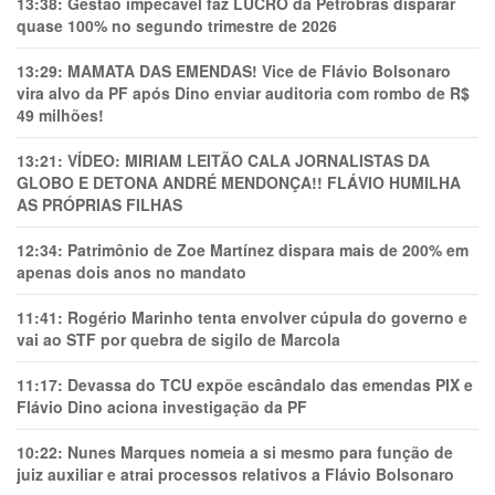
13:38:
Gestão impecável faz LUCRO da Petrobras disparar
quase 100% no segundo trimestre de 2026
13:29:
MAMATA DAS EMENDAS! Vice de Flávio Bolsonaro
vira alvo da PF após Dino enviar auditoria com rombo de R$
49 milhões!
13:21:
VÍDEO: MIRIAM LEITÃO CALA JORNALISTAS DA
GLOBO E DETONA ANDRÉ MENDONÇA!! FLÁVIO HUMILHA
AS PRÓPRIAS FILHAS
12:34:
Patrimônio de Zoe Martínez dispara mais de 200% em
apenas dois anos no mandato
11:41:
Rogério Marinho tenta envolver cúpula do governo e
vai ao STF por quebra de sigilo de Marcola
11:17:
Devassa do TCU expõe escândalo das emendas PIX e
Flávio Dino aciona investigação da PF
10:22:
Nunes Marques nomeia a si mesmo para função de
juiz auxiliar e atrai processos relativos a Flávio Bolsonaro