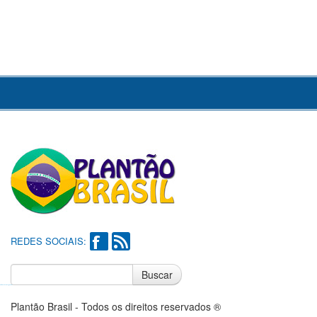
REDES SOCIAIS:
Buscar
Notícias do Flamengo
Notícias do Corinthians
Plantão Brasil - Todos os direitos reservados ®