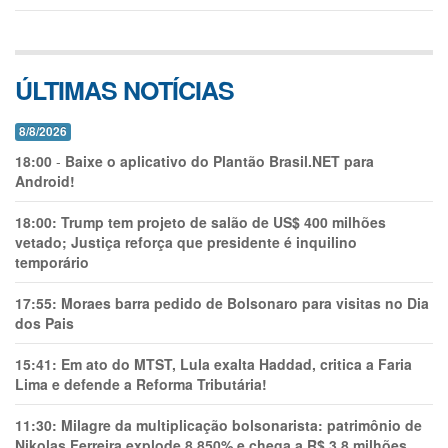
ÚLTIMAS NOTÍCIAS
8/8/2026
18:00
-
Baixe o aplicativo do Plantão Brasil.NET para
Android!
18:00:
Trump tem projeto de salão de US$ 400 milhões
vetado; Justiça reforça que presidente é inquilino
temporário
17:55:
Moraes barra pedido de Bolsonaro para visitas no Dia
dos Pais
15:41:
Em ato do MTST, Lula exalta Haddad, critica a Faria
Lima e defende a Reforma Tributária!
11:30:
Milagre da multiplicação bolsonarista: patrimônio de
Nikolas Ferreira explode 8.850% e chega a R$ 3,8 milhões