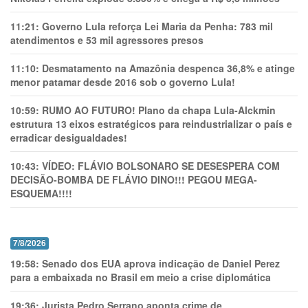
11:21:
Governo Lula reforça Lei Maria da Penha: 783 mil
atendimentos e 53 mil agressores presos
11:10:
Desmatamento na Amazônia despenca 36,8% e atinge
menor patamar desde 2016 sob o governo Lula!
10:59:
RUMO AO FUTURO! Plano da chapa Lula-Alckmin
estrutura 13 eixos estratégicos para reindustrializar o país e
erradicar desigualdades!
10:43:
VÍDEO: FLÁVIO BOLSONARO SE DESESPERA COM
DECISÃO-BOMBA DE FLÁVIO DINO!!! PEGOU MEGA-
ESQUEMA!!!!
7/8/2026
19:58:
Senado dos EUA aprova indicação de Daniel Perez
para a embaixada no Brasil em meio a crise diplomática
19:36:
Jurista Pedro Serrano aponta crime de