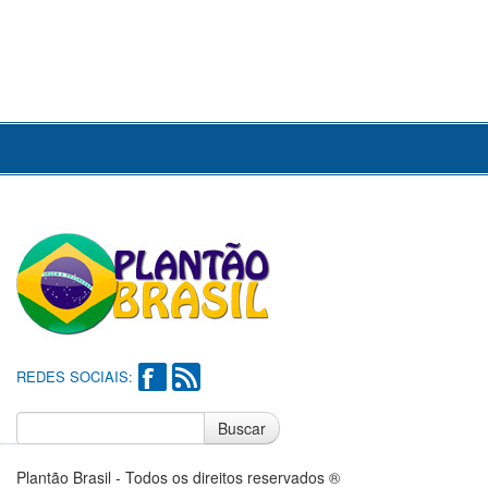
REDES SOCIAIS:
Buscar
Notícias do Flamengo
Notícias do Corinthians
Plantão Brasil - Todos os direitos reservados ®