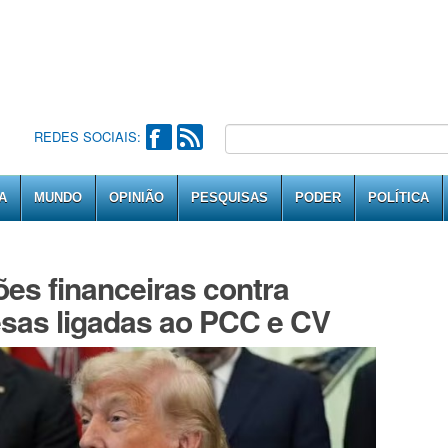
REDES SOCIAIS:
A
MUNDO
OPINIÃO
PESQUISAS
PODER
POLÍTICA
es financeiras contra
esas ligadas ao PCC e CV