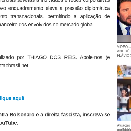
erciais severas a indivíduos e redes corporativas
ovo enquadramento eleva a pressão diplomática
nto transnacionais, permitindo a aplicação de
inanceiro dos envolvidos no mercado global.
VÍDEO:
ANDRÉ 
FLÁVIO
dealizado por THIAGO DOS REIS. Apoie-nos (e
taobrasil.net
ique aqui!
tra Bolsonaro e a direita fascista, inscreva-se
YouTube.
Atuação 
partidár