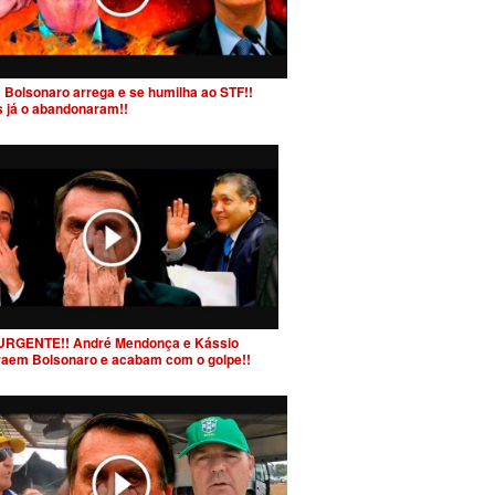
 Bolsonaro arrega e se humilha ao STF!!
s já o abandonaram!!
URGENTE!! André Mendonça e Kássio
raem Bolsonaro e acabam com o golpe!!