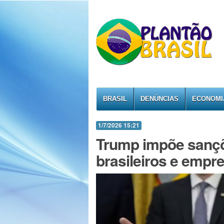
BRASIL
DENÚNCIAS
ECONOMI
1/7/2026 15:21
Trump impõe sançõ
brasileiros e empr