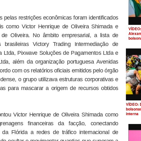
s pelas restrições econômicas foram identificados
is como Victor Henrique de Oliveira Shimada e
VÍDEO:
Alexan
de Oliveira. No âmbito empresarial, a lista de
bolson
 brasileiras Victory Trading Intermediação de
a Ltda, Pixwave Soluções de Pagamentos Ltda e
Ltda, além da organização portuguesa Avenidas
rdo com os relatórios oficiais emitidos pelo órgão
idense, o grupo utilizava estruturas corporativas e
xas para mascarar a origem de recursos obtidos
VÍDEO: 
bolsona
interna
ntou Victor Henrique de Oliveira Shimada como
renagens financeiras da facção, conectando
da Flórida a redes de tráfico internacional de