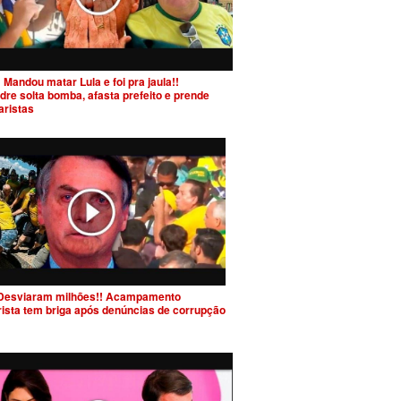
 Mandou matar Lula e foi pra jaula!!
dre solta bomba, afasta prefeito e prende
aristas
Desviaram milhões!! Acampamento
rista tem briga após denúncias de corrupção