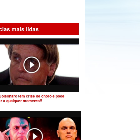
cias mais lidas
Bolsonaro tem crise de choro e pode
ar a qualquer momento!!