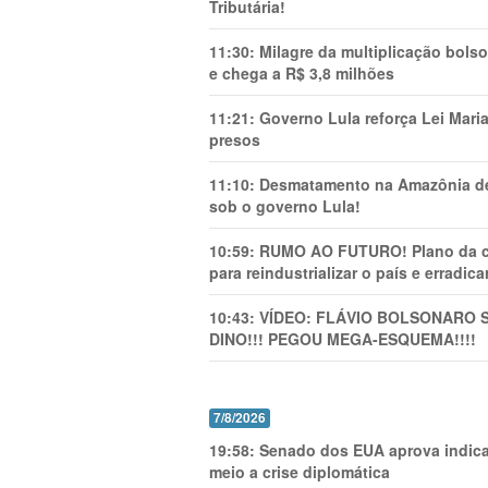
Tributária!
11:30:
Milagre da multiplicação bolso
e chega a R$ 3,8 milhões
11:21:
Governo Lula reforça Lei Mari
presos
11:10:
Desmatamento na Amazônia de
sob o governo Lula!
10:59:
RUMO AO FUTURO! Plano da cha
para reindustrializar o país e erradic
10:43:
VÍDEO: FLÁVIO BOLSONARO 
DINO!!! PEGOU MEGA-ESQUEMA!!!!
7/8/2026
19:58:
Senado dos EUA aprova indica
meio a crise diplomática