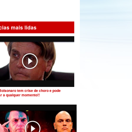
cias mais lidas
Bolsonaro tem crise de choro e pode
ar a qualquer momento!!