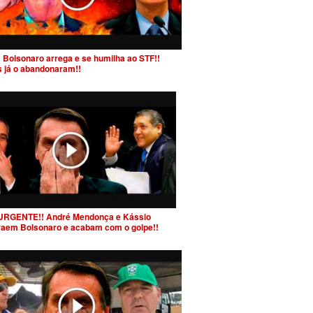
 Bolsonaro arrega e se humilha ao STF!!
s já o abandonaram!!
URGENTE!! André Mendonça e Kássio
raem Bolsonaro e acabam com o golpe!!