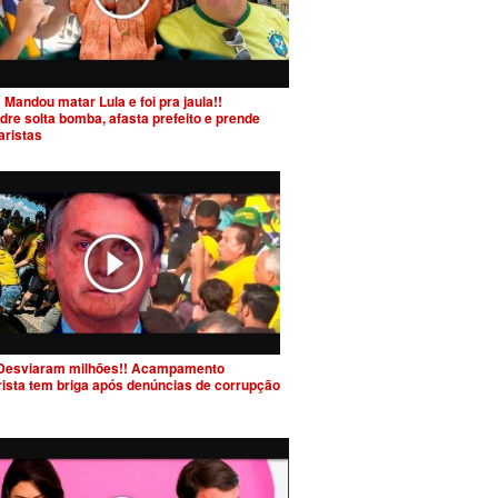
 Mandou matar Lula e foi pra jaula!!
dre solta bomba, afasta prefeito e prende
aristas
Desviaram milhões!! Acampamento
rista tem briga após denúncias de corrupção