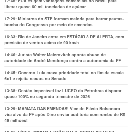
17:48:
EUA exigem vantagens comerciais do Brasil para
liberar quase 60 mil toneladas de açúcar
17:29:
Ministros do STF formam maioria para barrar pautas-
bomba do Congresso por meio de emendas
16:33:
Rio de Janeiro entra em ESTÁGIO 3 DE ALERTA, com
previsão de ventos acima de 90 km/h
14:46:
Jurista Wálter Maierovitch aponta abuso de
autoridade de André Mendonça contra a autonomia da PF
14:45:
Governo Lula crava prioridade total no fim da escala
6x1 e rejeita recuos no Senado
13:38:
Gestão impecável faz LUCRO da Petrobras disparar
quase 100% no segundo trimestre de 2026
13:29:
MAMATA DAS EMENDAS! Vice de Flávio Bolsonaro
vira alvo da PF após Dino enviar auditoria com rombo de R$
49 milhões!