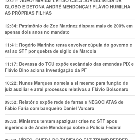
13:21:
VÍDEO: MIRIAM LEITÃO CALA JORNALISTAS DA
GLOBO E DETONA ANDRÉ MENDONÇA!! FLÁVIO HUMILHA
AS PRÓPRIAS FILHAS
12:34:
Patrimônio de Zoe Martínez dispara mais de 200% em
apenas dois anos no mandato
11:41:
Rogério Marinho tenta envolver cúpula do governo e
vai ao STF por quebra de sigilo de Marcola
11:17:
Devassa do TCU expõe escândalo das emendas PIX e
Flávio Dino aciona investigação da PF
10:22:
Nunes Marques nomeia a si mesmo para função de
juiz auxiliar e atrai processos relativos a Flávio Bolsonaro
09:52:
Relatório expõe rede de farras e NEGOCIATAS de
Fábio Faria com banqueiro Daniel Vorcaro
09:32:
Ministros tentam apaziguar crise no STF apos
ingerência de André Mendonça sobre a Polícia Federal
08:24:
VÍDEO: QUEDA DO TARIFAÇO FAZ TRUMP PERDER