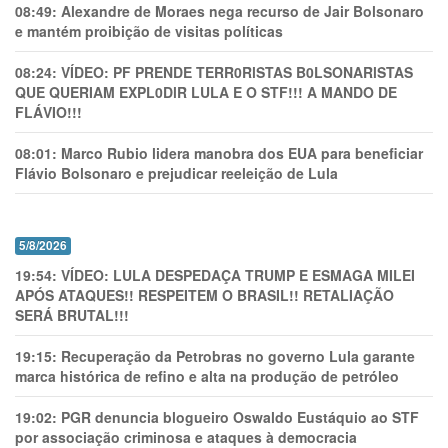
08:49:
Alexandre de Moraes nega recurso de Jair Bolsonaro
e mantém proibição de visitas políticas
08:24:
VÍDEO: PF PRENDE TERR0RlSTAS B0LSONARlSTAS
QUE QUERIAM EXPL0DlR LULA E O STF!!! A MANDO DE
FLÁVIO!!!
08:01:
Marco Rubio lidera manobra dos EUA para beneficiar
Flávio Bolsonaro e prejudicar reeleição de Lula
5/8/2026
19:54:
VÍDEO: LULA DESPEDAÇA TRUMP E ESMAGA MILEI
APÓS ATAQUES!! RESPEITEM O BRASIL!! RETALIAÇÃO
SERÁ BRUTAL!!!
19:15:
Recuperação da Petrobras no governo Lula garante
marca histórica de refino e alta na produção de petróleo
19:02:
PGR denuncia blogueiro Oswaldo Eustáquio ao STF
por associação criminosa e ataques à democracia