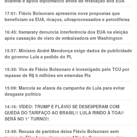
bilateral e apoio diplomático antes de retaliação dos EUA
17:01:
Flávio Bolsonaro apresenta nove propostas que
beneficiam os EUA, ricaços, ultraprocessados e petrolíferas
16:45:
Itamaraty denuncia interferência dos EUA na eleição
após cassação de visto de embaixadora em Washington
15:57:
Ministro André Mendonça exige dados de publicidade
do governo Lula a pedido do PL
15:35:
Vice de Flávio Bolsonaro é investigado pelo TCU por
repasse de R$ 6 milhões em emendas Pix
15:09:
Marcola se afasta da campanha de Lula para evitar
desgaste político
14:16:
VÍDEO: TRUMP E FLÁVIO SE DESESPERAM COM
QUEDA DO TARIFAÇO AO BRASIL!! LULA RINDO À TOA!!
SERÁ NO 1° TURNO!!
13:49:
Recusa de partidos deixa Flávio Bolsonaro sem