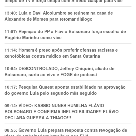
tempo de TV e força chapa com Alfredo Gaspar para vice
13:40:
Lula e Davi Alcolumbre se reúnem na casa de
Alexandre de Moraes para retomar diálogo
11:57:
Rejeição do PP a Flávio Bolsonaro força escolha de
Rogério Marinho como vice
11:14:
Homem é preso após proferir ofensas racistas e
xenofóbicas contra médico em Santa Catarina
10:54:
DESCONTROLADO, Jeffrey Chiquini, aliado de
Bolsonaro, surta ao vivo e FOGE de podcast
10:17:
Pesquisa Quaest aponta estabilidade na aprovação
do governo Lula pelo segundo mês seguido
09:14:
VÍDEO: KASSIO NUNES HUMlLHA FLÁVIO
BOLSONARO E CONFIRMA INELEGIBILIDADE!! FLÁVIO
DECLARA GUERRA A THIAGO!!!
08:55:
Governo Lula prepara resposta contra revogação de