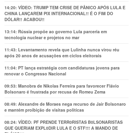
14:20:
VÍDEO: TRUMP TEM CRlSE DE PÂNlCO APÓS LULA E
CHINA LANÇAREM PIX INTERNACIONAL!! É O FIM DO
DÓLAR!! ACABOU!!
13:14:
Rússia propõe ao governo Lula parceria em
tecnologia nuclear e projetos no mar
11:43:
Levantamento revela que Lulinha nunca virou réu
após 20 anos de acusações em ciclos eleitorais
11:04:
PT lança estratégia com candidaturas jovens para
renovar o Congresso Nacional
09:53:
Manobra de Nikolas Ferreira para favorecer Flávio
Bolsonaro é frustrada por recusa de Romeu Zema
08:49:
Alexandre de Moraes nega recurso de Jair Bolsonaro
e mantém proibição de visitas políticas
08:24:
VÍDEO: PF PRENDE TERR0RlSTAS B0LSONARlSTAS
QUE QUERIAM EXPL0DlR LULA E O STF!!! A MANDO DE