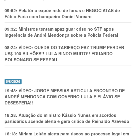
09:52:
Relatório expõe rede de farras e NEGOCIATAS de
Fábio Faria com banqueiro Daniel Vorcaro
09:32:
Ministros tentam apaziguar crise no STF apos
ingerência de André Mendonça sobre a Polícia Federal
08:24:
VÍDEO: QUEDA DO TARIFAÇO FAZ TRUMP PERDER
US$ 100 BILHÕES!! LULA RINDO MUITO!! EDUARDO
BOLSONARO SE FERR0U
6/8/2026
19:48:
VÍDEO: JORGE MESSIAS ARTICULA ENCONTRO DE
ANDRÉ MENDONÇA COM GOVERNO LULA E FLÁVIO SE
DESESPERA!!
18:28:
Atuação do ministro Kássio Nunes em acordos
partidários acende alerta e gera crítica de Reinaldo Azevedo
18:18:
Míriam Leitão alerta para riscos ao processo legal em