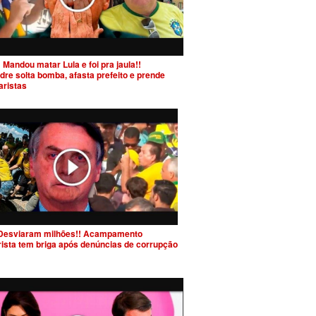
 Mandou matar Lula e foi pra jaula!!
dre solta bomba, afasta prefeito e prende
aristas
Desviaram milhões!! Acampamento
rista tem briga após denúncias de corrupção