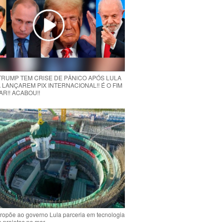
 TRUMP TEM CRlSE DE PÂNlCO APÓS LULA
 LANÇAREM PIX INTERNACIONAL!! É O FIM
R!! ACABOU!!
ropõe ao governo Lula parceria em tecnologia
e projetos no mar