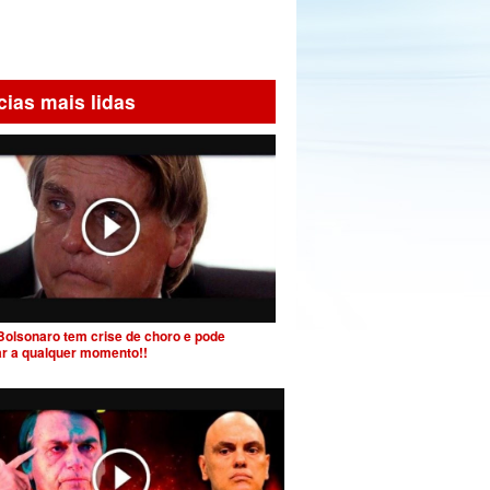
cias mais lidas
Bolsonaro tem crise de choro e pode
ar a qualquer momento!!