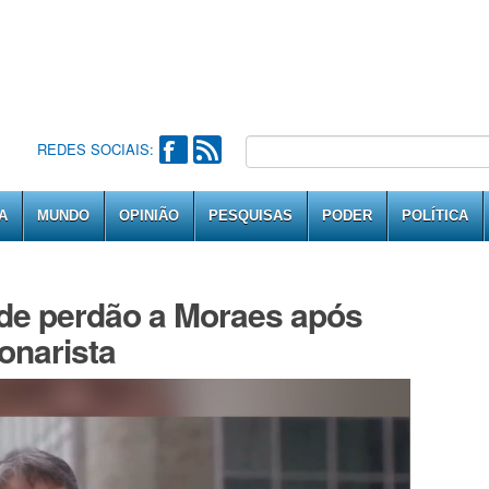
REDES SOCIAIS:
A
MUNDO
OPINIÃO
PESQUISAS
PODER
POLÍTICA
ede perdão a Moraes após
onarista