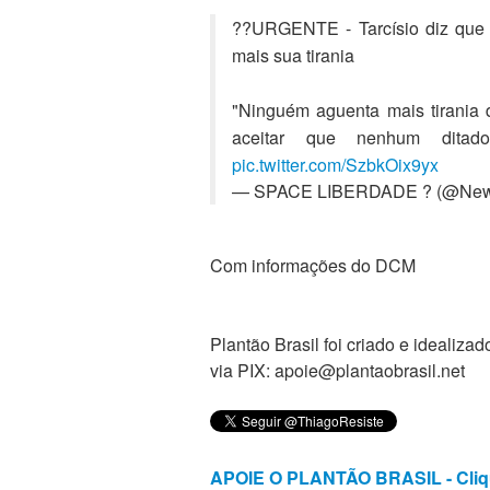
??URGENTE - Tarcísio diz que 
mais sua tirania
"Ninguém aguenta mais tirania
aceitar que nenhum dita
pic.twitter.com/SzbkOix9yx
— SPACE LIBERDADE ? (@New
Com informações do DCM
Plantão Brasil foi criado e ideali
via PIX: apoie@plantaobrasil.net
APOIE O PLANTÃO BRASIL - Cliq