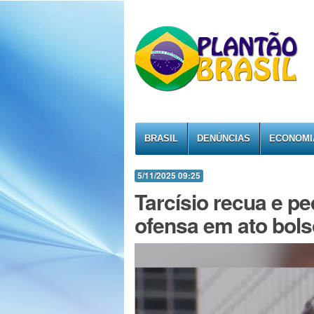
BRASIL
DENÚNCIAS
ECONOMI
5/11/2025 09:25
Tarcísio recua e p
ofensa em ato bols