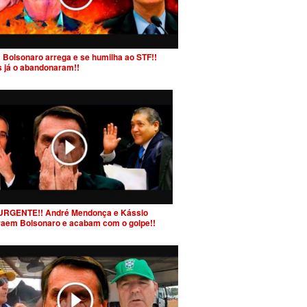
 Bolsonaro arrega e se humilha ao STF!!
s já o abandonaram!!
URGENTE!! André Mendonça e Kássio
raem Bolsonaro e acabam com o golpe!!