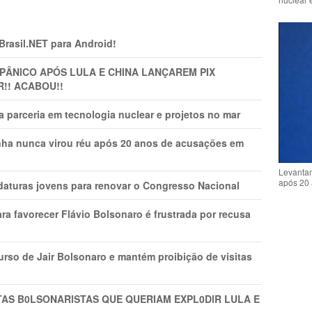
 Brasil.NET para Android!
 PÂNlCO APÓS LULA E CHINA LANÇAREM PIX
R!! ACABOU!!
 parceria em tecnologia nuclear e projetos no mar
nha nunca virou réu após 20 anos de acusações em
Levantam
após 20 
daturas jovens para renovar o Congresso Nacional
ra favorecer Flávio Bolsonaro é frustrada por recusa
rso de Jair Bolsonaro e mantém proibição de visitas
TAS B0LSONARlSTAS QUE QUERIAM EXPL0DlR LULA E