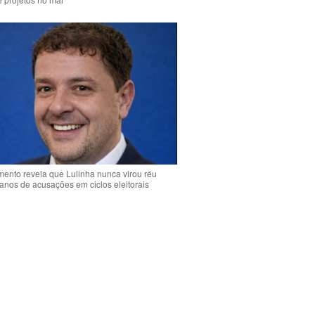
ento revela que Lulinha nunca virou réu
anos de acusações em ciclos eleitorais