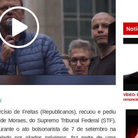
Notí
VÍDEO: 
renunci
l
ísio de Freitas (Republicanos), recuou e pediu
 de Moraes, do Supremo Tribunal Federal (STF),
durante o ato bolsonarista de 7 de setembro na
velado por aliados próximos, faz parte de uma