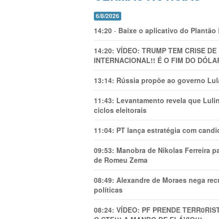
6/8/2026
14:20
-
Baixe o aplicativo do Plantão
14:20:
VÍDEO: TRUMP TEM CRlSE DE
INTERNACIONAL!! É O FIM DO DÓLA
13:14:
Rússia propõe ao governo Lula
11:43:
Levantamento revela que Luli
ciclos eleitorais
11:04:
PT lança estratégia com candi
09:53:
Manobra de Nikolas Ferreira pa
de Romeu Zema
08:49:
Alexandre de Moraes nega recu
políticas
08:24:
VÍDEO: PF PRENDE TERR0RlS