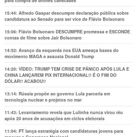
para compra de drones camicases
15:44:
Alfredo Gaspar descumpre declaração pública sobre
candidatura ao Senado para ser vice de Flávio Bolsonaro
15:06:
Flávio Bolsonaro DESCUMPRE promessa e ESCONDE
contas de filme sobre Jair Bolsonaro
14:52:
Avanço da esquerda nos EUA ameaça bases do
movimento MAGA e assusta Donald Trump
14:20:
VÍDEO: TRUMP TEM CRlSE DE PÂNlCO APÓS LULA E
CHINA LANÇAREM PIX INTERNACIONAL!! É O FIM DO
DÓLAR!! ACABOU!!
13:14:
Rússia propõe ao governo Lula parceria em
tecnologia nuclear e projetos no mar
11:43:
Levantamento revela que Lulinha nunca virou réu
após 20 anos de acusações em ciclos eleitorais
11:04:
PT lança estratégia com candidaturas jovens para