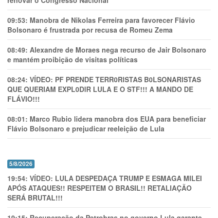
renovar o Congresso Nacional
09:53:
Manobra de Nikolas Ferreira para favorecer Flávio
Bolsonaro é frustrada por recusa de Romeu Zema
08:49:
Alexandre de Moraes nega recurso de Jair Bolsonaro
e mantém proibição de visitas políticas
08:24:
VÍDEO: PF PRENDE TERR0RlSTAS B0LSONARlSTAS
QUE QUERIAM EXPL0DlR LULA E O STF!!! A MANDO DE
FLÁVIO!!!
08:01:
Marco Rubio lidera manobra dos EUA para beneficiar
Flávio Bolsonaro e prejudicar reeleição de Lula
5/8/2026
19:54:
VÍDEO: LULA DESPEDAÇA TRUMP E ESMAGA MILEI
APÓS ATAQUES!! RESPEITEM O BRASIL!! RETALIAÇÃO
SERÁ BRUTAL!!!
19:15:
Recuperação da Petrobras no governo Lula garante