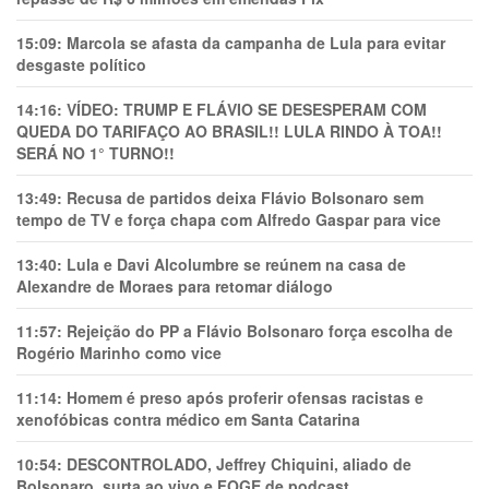
15:09:
Marcola se afasta da campanha de Lula para evitar
desgaste político
14:16:
VÍDEO: TRUMP E FLÁVIO SE DESESPERAM COM
QUEDA DO TARIFAÇO AO BRASIL!! LULA RINDO À TOA!!
SERÁ NO 1° TURNO!!
13:49:
Recusa de partidos deixa Flávio Bolsonaro sem
tempo de TV e força chapa com Alfredo Gaspar para vice
13:40:
Lula e Davi Alcolumbre se reúnem na casa de
Alexandre de Moraes para retomar diálogo
11:57:
Rejeição do PP a Flávio Bolsonaro força escolha de
Rogério Marinho como vice
11:14:
Homem é preso após proferir ofensas racistas e
xenofóbicas contra médico em Santa Catarina
10:54:
DESCONTROLADO, Jeffrey Chiquini, aliado de
Bolsonaro, surta ao vivo e FOGE de podcast