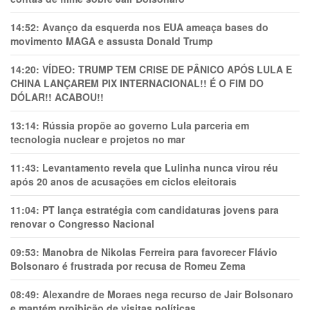
14:52:
Avanço da esquerda nos EUA ameaça bases do
movimento MAGA e assusta Donald Trump
14:20:
VÍDEO: TRUMP TEM CRlSE DE PÂNlCO APÓS LULA E
CHINA LANÇAREM PIX INTERNACIONAL!! É O FIM DO
DÓLAR!! ACABOU!!
13:14:
Rússia propõe ao governo Lula parceria em
tecnologia nuclear e projetos no mar
11:43:
Levantamento revela que Lulinha nunca virou réu
após 20 anos de acusações em ciclos eleitorais
11:04:
PT lança estratégia com candidaturas jovens para
renovar o Congresso Nacional
09:53:
Manobra de Nikolas Ferreira para favorecer Flávio
Bolsonaro é frustrada por recusa de Romeu Zema
08:49:
Alexandre de Moraes nega recurso de Jair Bolsonaro
e mantém proibição de visitas políticas