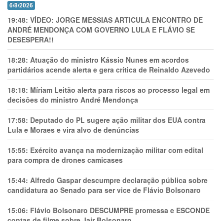
6/8/2026
19:48:
VÍDEO: JORGE MESSIAS ARTICULA ENCONTRO DE
ANDRÉ MENDONÇA COM GOVERNO LULA E FLÁVIO SE
DESESPERA!!
18:28:
Atuação do ministro Kássio Nunes em acordos
partidários acende alerta e gera crítica de Reinaldo Azevedo
18:18:
Míriam Leitão alerta para riscos ao processo legal em
decisões do ministro André Mendonça
17:58:
Deputado do PL sugere ação militar dos EUA contra
Lula e Moraes e vira alvo de denúncias
15:55:
Exército avança na modernização militar com edital
para compra de drones camicases
15:44:
Alfredo Gaspar descumpre declaração pública sobre
candidatura ao Senado para ser vice de Flávio Bolsonaro
15:06:
Flávio Bolsonaro DESCUMPRE promessa e ESCONDE
contas de filme sobre Jair Bolsonaro