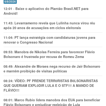
6/8/2026
12:01
-
Baixe o aplicativo do Plantão Brasil.NET para
Android!
11:43:
Levantamento revela que Lulinha nunca virou réu
após 20 anos de acusações em ciclos eleitorais
11:04:
PT lança estratégia com candidaturas jovens para
renovar o Congresso Nacional
09:53:
Manobra de Nikolas Ferreira para favorecer Flávio
Bolsonaro é frustrada por recusa de Romeu Zema
08:49:
Alexandre de Moraes nega recurso de Jair Bolsonaro
e mantém proibição de visitas políticas
08:24:
VÍDEO: PF PRENDE TERR0RlSTAS B0LSONARlSTAS
QUE QUERIAM EXPL0DlR LULA E O STF!!! A MANDO DE
FLÁVIO!!!
08:01:
Marco Rubio lidera manobra dos EUA para beneficiar
Flávio Bolsonaro e prejudicar reeleição de Lula