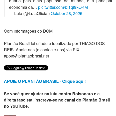
quarto país mais populoso do mundo, e a principal
economia da…
pic.twitter.com/bI1qi9kQKM
— Lula (@LulaOficial)
October 28, 2025
Com informações do DCM
Plantão Brasil foi criado e idealizado por THIAGO DOS
REIS. Apoie-nos (e contacte-nos) via PIX:
apoie@plantaobrasil.net
APOIE O PLANTÃO BRASIL - Clique aqui!
Se você quer ajudar na luta contra Bolsonaro e a
direita fascista, inscreva-se no canal do Plantão Brasil
no YouTube.