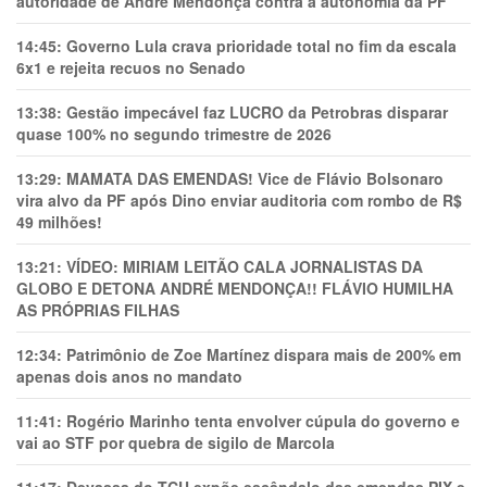
autoridade de André Mendonça contra a autonomia da PF
14:45:
Governo Lula crava prioridade total no fim da escala
6x1 e rejeita recuos no Senado
13:38:
Gestão impecável faz LUCRO da Petrobras disparar
quase 100% no segundo trimestre de 2026
13:29:
MAMATA DAS EMENDAS! Vice de Flávio Bolsonaro
vira alvo da PF após Dino enviar auditoria com rombo de R$
49 milhões!
13:21:
VÍDEO: MIRIAM LEITÃO CALA JORNALISTAS DA
GLOBO E DETONA ANDRÉ MENDONÇA!! FLÁVIO HUMILHA
AS PRÓPRIAS FILHAS
12:34:
Patrimônio de Zoe Martínez dispara mais de 200% em
apenas dois anos no mandato
11:41:
Rogério Marinho tenta envolver cúpula do governo e
vai ao STF por quebra de sigilo de Marcola