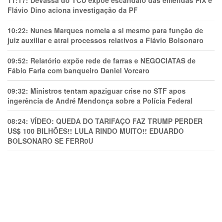
11:17:
Devassa do TCU expõe escândalo das emendas PIX e
Flávio Dino aciona investigação da PF
10:22:
Nunes Marques nomeia a si mesmo para função de
juiz auxiliar e atrai processos relativos a Flávio Bolsonaro
09:52:
Relatório expõe rede de farras e NEGOCIATAS de
Fábio Faria com banqueiro Daniel Vorcaro
09:32:
Ministros tentam apaziguar crise no STF apos
ingerência de André Mendonça sobre a Polícia Federal
08:24:
VÍDEO: QUEDA DO TARIFAÇO FAZ TRUMP PERDER
US$ 100 BILHÕES!! LULA RINDO MUITO!! EDUARDO
BOLSONARO SE FERR0U