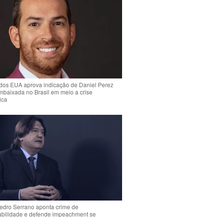
dos EUA aprova indicação de Daniel Perez
mbaixada no Brasil em meio a crise
ica
Pedro Serrano aponta crime de
abilidade e defende impeachment se