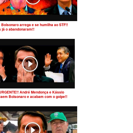
 Bolsonaro arrega e se humilha ao STF!!
s já o abandonaram!!
URGENTE!! André Mendonça e Kássio
raem Bolsonaro e acabam com o golpe!!