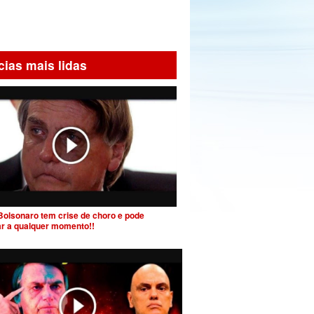
cias mais lidas
Bolsonaro tem crise de choro e pode
ar a qualquer momento!!