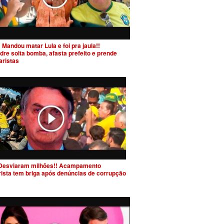
 Mandou matar Lula e foi pra jaula!!
dre solta bomba, afasta prefeito e prende
aristas
Desviaram milhões!! Acampamento
rista tem briga após denúncias de corrupção