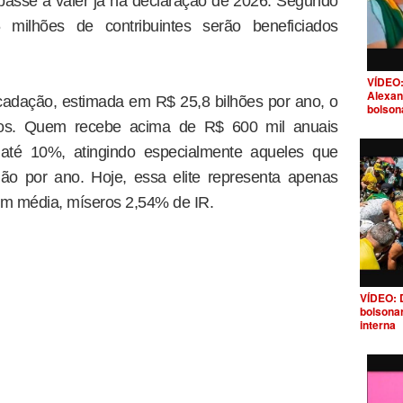
passe a valer já na declaração de 2026. Segundo
6 milhões de contribuintes serão beneficiados
VÍDEO:
Alexan
adação, estimada em R$ 25,8 bilhões por ano, o
bolson
ricos. Quem recebe acima de R$ 600 mil anuais
 até 10%, atingindo especialmente aqueles que
ão por ano. Hoje, essa elite representa apenas
em média, míseros 2,54% de IR.
VÍDEO: 
bolsona
interna