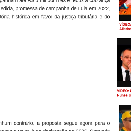
 ganham até R$ 5 mil por mês e reduz a cobrança
 medida, promessa de campanha de Lula em 2022,
ória histórica em favor da justiça tributária e do
VÍDEO:
Aliado
VÍDEO: 
Nunes t
nhum contrário, a proposta segue agora para o