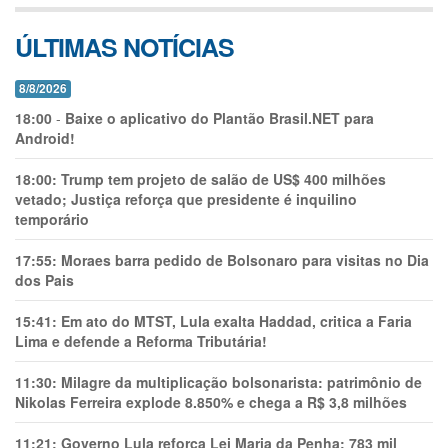
ÚLTIMAS NOTÍCIAS
8/8/2026
18:00
-
Baixe o aplicativo do Plantão Brasil.NET para
Android!
18:00:
Trump tem projeto de salão de US$ 400 milhões
vetado; Justiça reforça que presidente é inquilino
temporário
17:55:
Moraes barra pedido de Bolsonaro para visitas no Dia
dos Pais
15:41:
Em ato do MTST, Lula exalta Haddad, critica a Faria
Lima e defende a Reforma Tributária!
11:30:
Milagre da multiplicação bolsonarista: patrimônio de
Nikolas Ferreira explode 8.850% e chega a R$ 3,8 milhões
11:21:
Governo Lula reforça Lei Maria da Penha: 783 mil