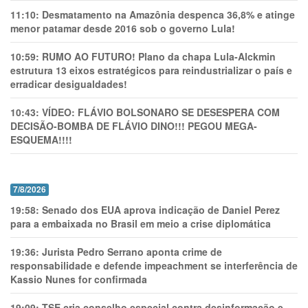
11:10:
Desmatamento na Amazônia despenca 36,8% e atinge
menor patamar desde 2016 sob o governo Lula!
10:59:
RUMO AO FUTURO! Plano da chapa Lula-Alckmin
estrutura 13 eixos estratégicos para reindustrializar o país e
erradicar desigualdades!
10:43:
VÍDEO: FLÁVIO BOLSONARO SE DESESPERA COM
DECISÃO-BOMBA DE FLÁVIO DINO!!! PEGOU MEGA-
ESQUEMA!!!!
7/8/2026
19:58:
Senado dos EUA aprova indicação de Daniel Perez
para a embaixada no Brasil em meio a crise diplomática
19:36:
Jurista Pedro Serrano aponta crime de
responsabilidade e defende impeachment se interferência de
Kassio Nunes for confirmada
19:09:
TSE cria conselho especial contra desinformação e