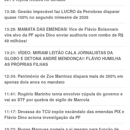
13:38:
Gestão impecável faz LUCRO da Petrobras disparar
quase 100% no segundo trimestre de 2026
13:29:
MAMATA DAS EMENDAS! Vice de Flávio Bolsonaro
vira alvo da PF após Dino enviar auditoria com rombo de R$
49 milhões!
13:21:
VÍDEO: MIRIAM LEITÃO CALA JORNALISTAS DA
GLOBO E DETONA ANDRÉ MENDONÇA!! FLÁVIO HUMILHA
AS PRÓPRIAS FILHAS
12:34:
Patrimônio de Zoe Martínez dispara mais de 200% em
apenas dois anos no mandato
11:41:
Rogério Marinho tenta envolver cúpula do governo e
vai ao STF por quebra de sigilo de Marcola
11:17:
Devassa do TCU expõe escândalo das emendas PIX e
Flávio Dino aciona investigação da PF
10:22:
Nunes Marques nomeia a si mesmo para função de