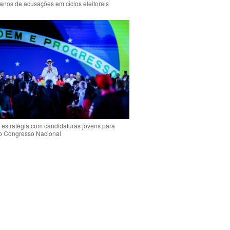
anos de acusações em ciclos eleitorais
 estratégia com candidaturas jovens para
 o Congresso Nacional