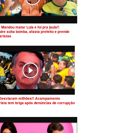
 Mandou matar Lula e foi pra jaula!!
dre solta bomba, afasta prefeito e prende
aristas
Desviaram milhões!! Acampamento
rista tem briga após denúncias de corrupção