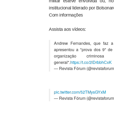
militar esteve envolvida ou, n
institucional liderado por Bolsona
Com informações
Assista aos vídeos:
Andrew Fernandes, que faz a 
apresentou a "prova dos 9" de
organização criminos
general".
https://t.co/2lDrbbhCxK
— Revista Fórum (@revistaforu
pic.twitter.com/52TMysGYxM
— Revista Fórum (@revistaforu