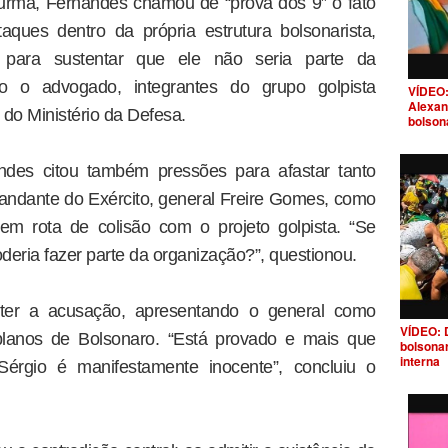
Turma, Fernandes chamou de “prova dos 9” o fato
aques dentro da própria estrutura bolsonarista,
para sustentar que ele não seria parte da
o o advogado, integrantes do grupo golpista
VÍDEO:
Alexan
do Ministério da Defesa.
bolson
andes citou também pressões para afastar tanto
andante do Exército, general Freire Gomes, como
em rota de colisão com o projeto golpista. “Se
oderia fazer parte da organização?”, questionou.
rter a acusação, apresentando o general como
VÍDEO: 
 planos de Bolsonaro. “Está provado e mais que
bolsona
interna
érgio é manifestamente inocente”, concluiu o