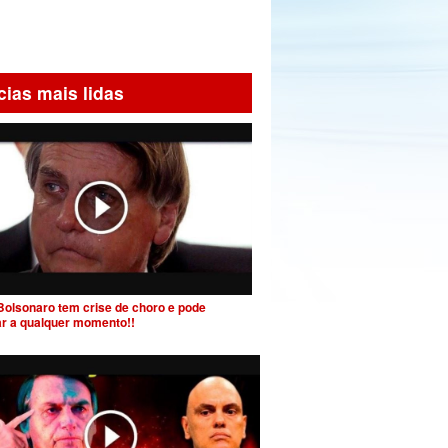
cias mais lidas
Bolsonaro tem crise de choro e pode
ar a qualquer momento!!