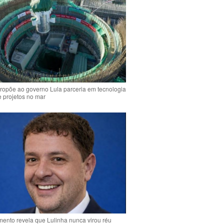
ropõe ao governo Lula parceria em tecnologia
e projetos no mar
ento revela que Lulinha nunca virou réu