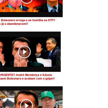
 Bolsonaro arrega e se humilha ao STF!!
s já o abandonaram!!
URGENTE!! André Mendonça e Kássio
raem Bolsonaro e acabam com o golpe!!