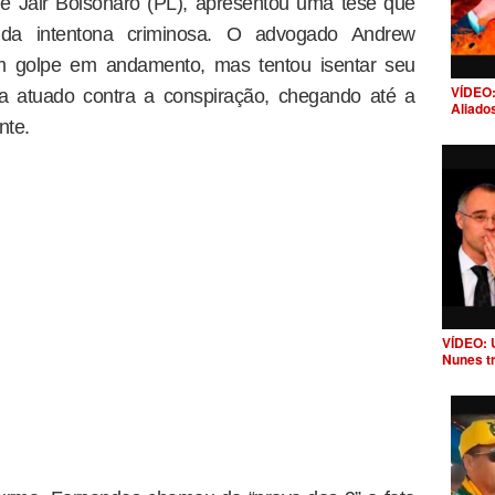
de Jair Bolsonaro (PL), apresentou uma tese que
 da intentona criminosa. O advogado Andrew
m golpe em andamento, mas tentou isentar seu
VÍDEO:
ria atuado contra a conspiração, chegando até a
Aliado
nte.
VÍDEO: 
Nunes t