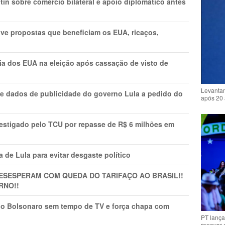
in sobre comércio bilateral e apoio diplomático antes
ve propostas que beneficiam os EUA, ricaços,
cia dos EUA na eleição após cassação de visto de
Levantam
e dados de publicidade do governo Lula a pedido do
após 20 
vestigado pelo TCU por repasse de R$ 6 milhões em
 de Lula para evitar desgaste político
DESESPERAM COM QUEDA DO TARIFAÇO AO BRASIL!!
RNO!!
vio Bolsonaro sem tempo de TV e força chapa com
PT lança
renovar