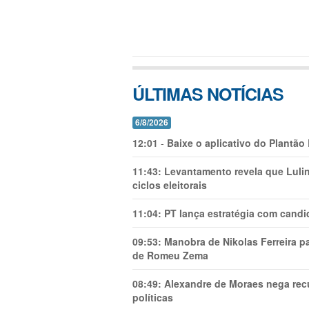
ÚLTIMAS NOTÍCIAS
6/8/2026
12:01
-
Baixe o aplicativo do Plantão
11:43:
Levantamento revela que Luli
ciclos eleitorais
11:04:
PT lança estratégia com candi
09:53:
Manobra de Nikolas Ferreira pa
de Romeu Zema
08:49:
Alexandre de Moraes nega recu
políticas