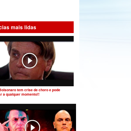
cias mais lidas
Bolsonaro tem crise de choro e pode
ar a qualquer momento!!