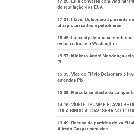
17:20:
Lula conversa com Vladimir Put
de retaliação dos EUA
17:01:
Flávio Bolsonaro apresenta no
ultraprocessados e petrolíferas
16:45:
Itamaraty denuncia interferên
embaixadora em Washington
15:57:
Ministro André Mendonça exig
PL
15:35:
Vice de Flávio Bolsonaro é in
emendas Pix
15:09:
Marcola se afasta da campanha
14:16:
VÍDEO: TRUMP E FLÁVIO SE 
LULA RINDO À TOA!! SERÁ NO 1° TU
13:49:
Recusa de partidos deixa Flá
Alfredo Gaspar para vice