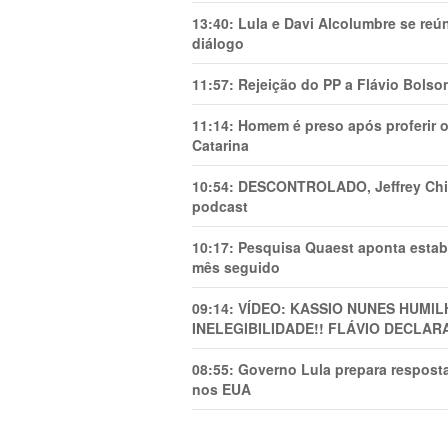
13:40:
Lula e Davi Alcolumbre se reú
diálogo
11:57:
Rejeição do PP a Flávio Bolso
11:14:
Homem é preso após proferir o
Catarina
10:54:
DESCONTROLADO, Jeffrey Chiqu
podcast
10:17:
Pesquisa Quaest aponta estab
mês seguido
09:14:
VÍDEO: KASSIO NUNES HUMl
INELEGIBILIDADE!! FLÁVIO DECLAR
08:55:
Governo Lula prepara resposta
nos EUA