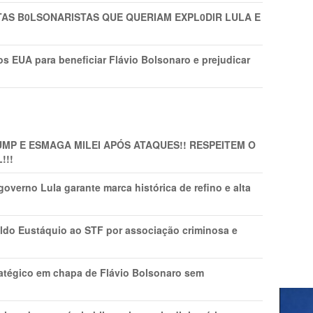
TAS B0LSONARlSTAS QUE QUERIAM EXPL0DlR LULA E
s EUA para beneficiar Flávio Bolsonaro e prejudicar
MP E ESMAGA MILEI APÓS ATAQUES!! RESPEITEM O
!!!
overno Lula garante marca histórica de refino e alta
do Eustáquio ao STF por associação criminosa e
tratégico em chapa de Flávio Bolsonaro sem