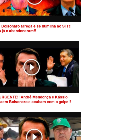
 Bolsonaro arrega e se humilha ao STF!!
s já o abandonaram!!
URGENTE!! André Mendonça e Kássio
raem Bolsonaro e acabam com o golpe!!