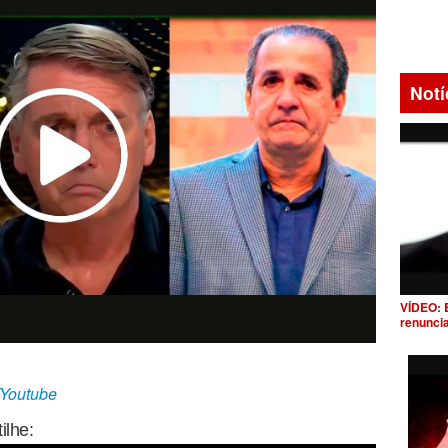
Notí
VÍDEO: 
renunci
/Youtube
ilhe: