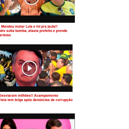
 Mandou matar Lula e foi pra jaula!!
dre solta bomba, afasta prefeito e prende
aristas
Desviaram milhões!! Acampamento
rista tem briga após denúncias de corrupção