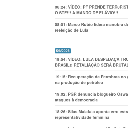
08:24:
VÍDEO: PF PRENDE TERR0RlS
O STF!!! A MANDO DE FLÁVIO!!!
08:01:
Marco Rubio lidera manobra do
reeleição de Lula
5/8/2026
19:54:
VÍDEO: LULA DESPEDAÇA TRU
BRASIL!! RETALIAÇÃO SERÁ BRUTAL
19:15:
Recuperação da Petrobras no g
na produção de petróleo
19:02:
PGR denuncia blogueiro Oswal
ataques à democracia
18:26:
Silas Malafaia aponta erro es
representatividade feminina