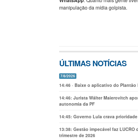
WhatsApp
. Quanto mais gente tive
manipulação da mídia golpista.
ÚLTIMAS NOTÍCIAS
7/8/2026
14:46
-
Baixe o aplicativo do Plantão
14:46:
Jurista Wálter Maierovitch ap
autonomia da PF
14:45:
Governo Lula crava prioridade 
13:38:
Gestão impecável faz LUCRO d
trimestre de 2026