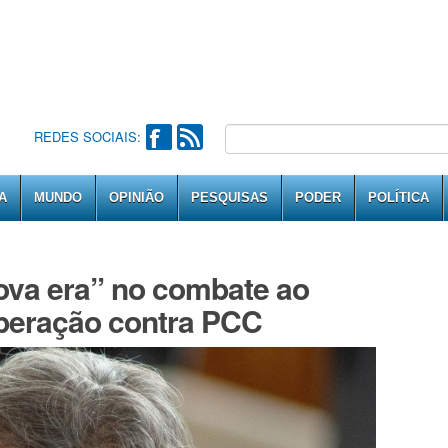
REDES SOCIAIS:
A
MUNDO
OPINIÃO
PESQUISAS
PODER
POLÍTICA
ova era” no combate ao
peração contra PCC