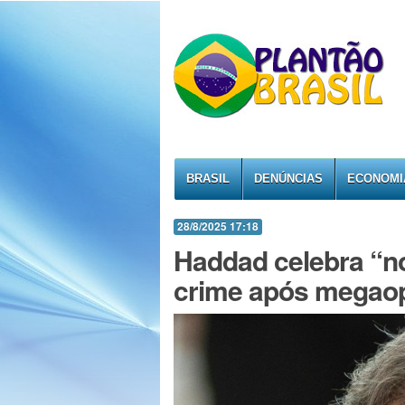
BRASIL
DENÚNCIAS
ECONOMI
28/8/2025 17:18
Haddad celebra “n
crime após megao