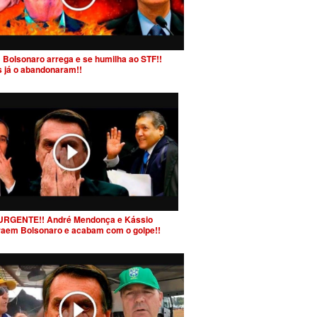
 Bolsonaro arrega e se humilha ao STF!!
s já o abandonaram!!
URGENTE!! André Mendonça e Kássio
raem Bolsonaro e acabam com o golpe!!