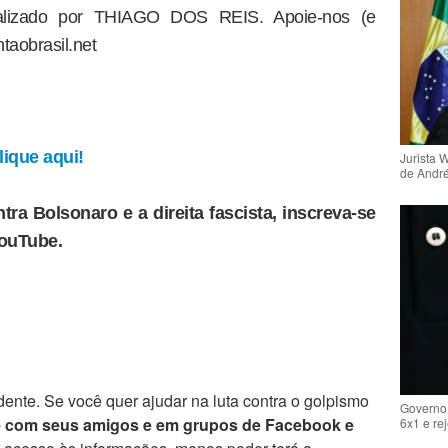
dealizado por THIAGO DOS REIS. Apoie-nos (e
taobrasil.net
ique aqui!
Jurista 
de Andr
tra Bolsonaro e a direita fascista, inscreva-se
YouTube.
ente. Se você quer ajudar na luta contra o golpismo
Governo 
e com seus amigos e em grupos de Facebook e
6x1 e re