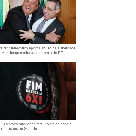
Wálter Maierovitch aponta abuso de autoridade
é Mendonça contra a autonomia da PF
Lula crava prioridade total no fim da escala
jeita recuos no Senado