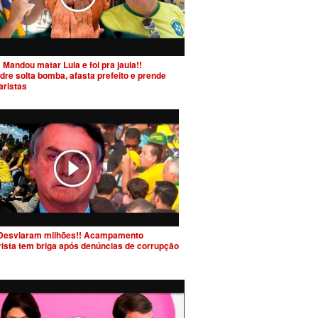
 Mandou matar Lula e foi pra jaula!!
dre solta bomba, afasta prefeito e prende
aristas
Desviaram milhões!! Acampamento
rista tem briga após denúncias de corrupção