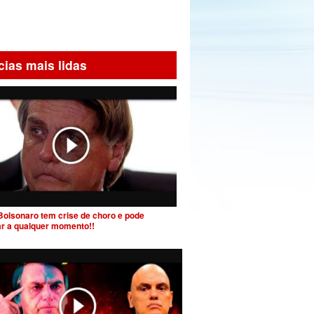
cias mais lidas
Bolsonaro tem crise de choro e pode
ar a qualquer momento!!