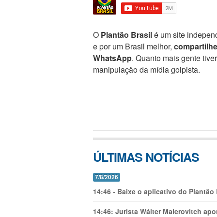
O
Plantão Brasil
é um site independ
e por um Brasil melhor,
compartilh
WhatsApp
. Quanto mais gente tive
manipulação da mídia golpista.
ÚLTIMAS NOTÍCIAS
7/8/2026
14:46
-
Baixe o aplicativo do Plantão
14:46:
Jurista Wálter Maierovitch ap