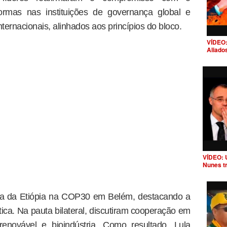
formas nas instituições de governança global e
nternacionais, alinhados aos princípios do bloco.
VÍDEO:
Aliado
VÍDEO: 
Nunes t
ça da Etiópia na COP30 em Belém, destacando a
tica. Na pauta bilateral, discutiram cooperação em
 renovável e bioindústria. Como resultado, Lula