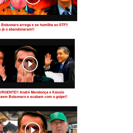
 Bolsonaro arrega e se humilha ao STF!!
s já o abandonaram!!
URGENTE!! André Mendonça e Kássio
raem Bolsonaro e acabam com o golpe!!