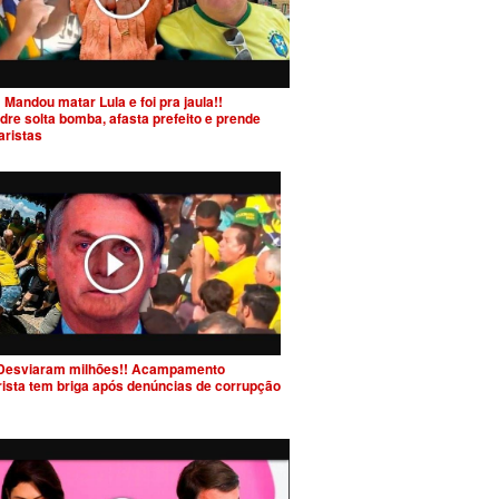
 Mandou matar Lula e foi pra jaula!!
dre solta bomba, afasta prefeito e prende
aristas
Desviaram milhões!! Acampamento
rista tem briga após denúncias de corrupção