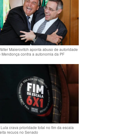
Wálter Maierovitch aponta abuso de autoridade
é Mendonça contra a autonomia da PF
Lula crava prioridade total no fim da escala
jeita recuos no Senado