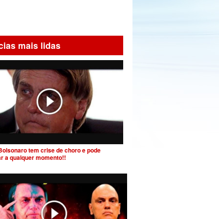
cias mais lidas
Bolsonaro tem crise de choro e pode
ar a qualquer momento!!