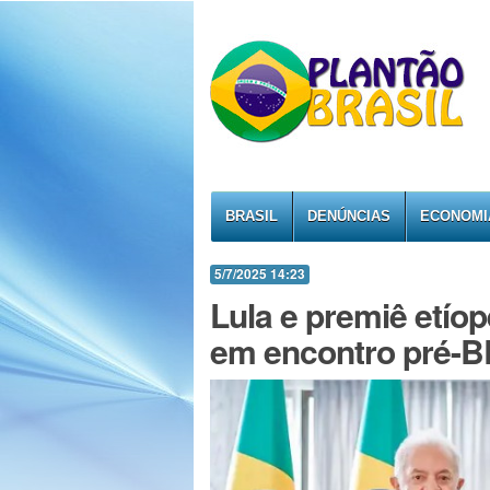
BRASIL
DENÚNCIAS
ECONOMI
5/7/2025 14:23
Lula e premiê etío
em encontro pré-