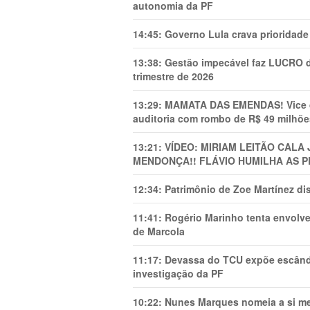
autonomia da PF
14:45:
Governo Lula crava prioridade 
13:38:
Gestão impecável faz LUCRO d
trimestre de 2026
13:29:
MAMATA DAS EMENDAS! Vice de 
auditoria com rombo de R$ 49 milhõe
13:21:
VÍDEO: MIRIAM LEITÃO CAL
MENDONÇA!! FLÁVIO HUMILHA AS P
12:34:
Patrimônio de Zoe Martínez d
11:41:
Rogério Marinho tenta envolve
de Marcola
11:17:
Devassa do TCU expõe escânda
investigação da PF
10:22:
Nunes Marques nomeia a si mes