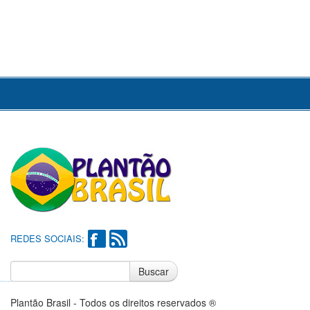
REDES SOCIAIS:
Buscar
Notícias do Flamengo
Notícias do Corinthians
Plantão Brasil - Todos os direitos reservados ®