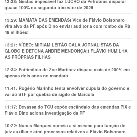
13:38:
Gestão impecável faz LUCRO da Petrobras disparar
quase 100% no segundo trimestre de 2026
13:29:
MAMATA DAS EMENDAS! Vice de Flávio Bolsonaro
vira alvo da PF após Dino enviar auditoria com rombo de R$
49 milhões!
13:21:
VÍDEO: MIRIAM LEITÃO CALA JORNALISTAS DA
GLOBO E DETONA ANDRÉ MENDONÇA!! FLÁVIO HUMILHA
AS PRÓPRIAS FILHAS
12:34:
Patrimônio de Zoe Martínez dispara mais de 200% em
apenas dois anos no mandato
11:41:
Rogério Marinho tenta envolver cúpula do governo e
vai ao STF por quebra de sigilo de Marcola
11:17:
Devassa do TCU expõe escândalo das emendas PIX e
Flávio Dino aciona investigação da PF
10:22:
Nunes Marques nomeia a si mesmo para função de
juiz auxiliar e atrai processos relativos a Flávio Bolsonaro