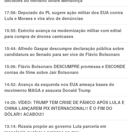
decisões do ministro André Mendonça
17:58:
Deputado do PL sugere ação militar dos EUA contra
Lula e Moraes e vira alvo de denúncias
15:55:
Exército avança na modernização militar com edital
para compra de drones camicases
15:44:
Alfredo Gaspar descumpre declaração pública sobre
candidatura ao Senado para ser vice de Flávio Bolsonaro
15:06:
Flávio Bolsonaro DESCUMPRE promessa e ESCONDE
contas de filme sobre Jair Bolsonaro
14:52:
Avanço da esquerda nos EUA ameaça bases do
movimento MAGA e assusta Donald Trump
14:20:
VÍDEO: TRUMP TEM CRlSE DE PÂNlCO APÓS LULA E
CHINA LANÇAREM PIX INTERNACIONAL!! É O FIM DO
DÓLAR!! ACABOU!!
13:14:
Rússia propõe ao governo Lula parceria em
tecnologia nuclear e projetos no mar