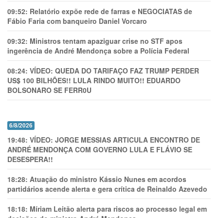
09:52:
Relatório expõe rede de farras e NEGOCIATAS de
Fábio Faria com banqueiro Daniel Vorcaro
09:32:
Ministros tentam apaziguar crise no STF apos
ingerência de André Mendonça sobre a Polícia Federal
08:24:
VÍDEO: QUEDA DO TARIFAÇO FAZ TRUMP PERDER
US$ 100 BILHÕES!! LULA RINDO MUITO!! EDUARDO
BOLSONARO SE FERR0U
6/8/2026
19:48:
VÍDEO: JORGE MESSIAS ARTICULA ENCONTRO DE
ANDRÉ MENDONÇA COM GOVERNO LULA E FLÁVIO SE
DESESPERA!!
18:28:
Atuação do ministro Kássio Nunes em acordos
partidários acende alerta e gera crítica de Reinaldo Azevedo
18:18:
Míriam Leitão alerta para riscos ao processo legal em