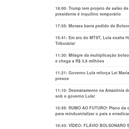
18:00:
Trump tem projeto de salão de
presidente é inquilino temporário
17:55:
Moraes barra pedido de Bolson
15:41:
Em ato do MTST, Lula exalta H
Tributária!
11:30:
Milagre da multiplicação bolso
e chega a R$ 3,8 milhões
11:21:
Governo Lula reforça Lei Mari
presos
11:10:
Desmatamento na Amazônia de
sob o governo Lula!
10:59:
RUMO AO FUTURO! Plano da cha
para reindustrializar o país e erradic
10:43:
VÍDEO: FLÁVIO BOLSONARO 