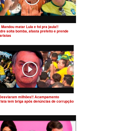
 Mandou matar Lula e foi pra jaula!!
dre solta bomba, afasta prefeito e prende
aristas
Desviaram milhões!! Acampamento
rista tem briga após denúncias de corrupção