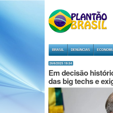
BRASIL
DENÚNCIAS
ECONOMI
26/6/2025 19:54
Em decisão histór
das big techs e exi