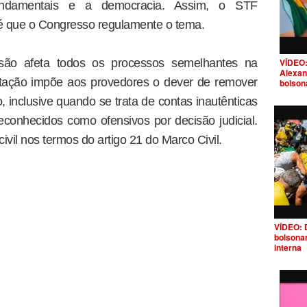
undamentais e a democracia. Assim, o STF
é que o Congresso regulamente o tema.
VÍDEO:
são afeta todos os processos semelhantes na
Alexan
pretação impõe aos provedores o dever de remover
bolson
, inclusive quando se trata de contas inautênticas
econhecidos como ofensivos por decisão judicial.
il nos termos do artigo 21 do Marco Civil.
VÍDEO: 
bolsona
interna