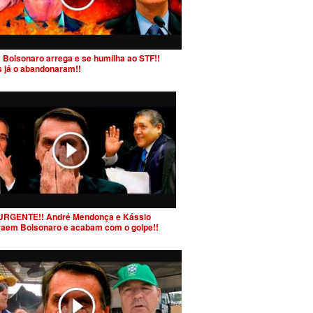
 Bolsonaro arrega e se humilha ao STF!!
s já o abandonaram!!
URGENTE!! André Mendonça e Kássio
raem Bolsonaro e acabam com o golpe!!