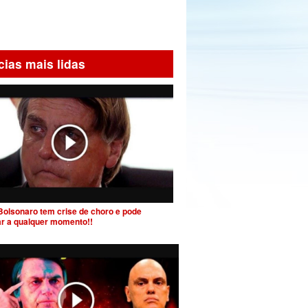
cias mais lidas
Bolsonaro tem crise de choro e pode
ar a qualquer momento!!