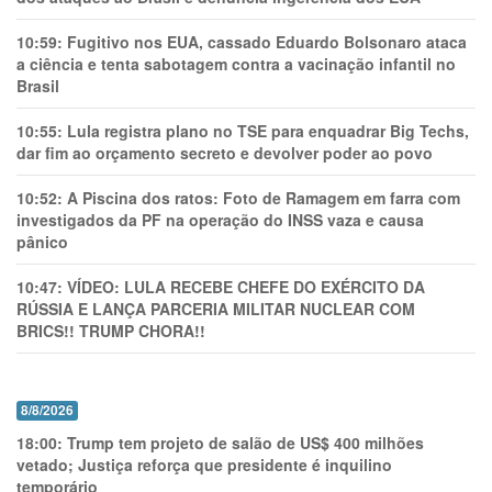
10:59:
Fugitivo nos EUA, cassado Eduardo Bolsonaro ataca
a ciência e tenta sabotagem contra a vacinação infantil no
Brasil
10:55:
Lula registra plano no TSE para enquadrar Big Techs,
dar fim ao orçamento secreto e devolver poder ao povo
10:52:
A Piscina dos ratos: Foto de Ramagem em farra com
investigados da PF na operação do INSS vaza e causa
pânico
10:47:
VÍDEO: LULA RECEBE CHEFE DO EXÉRCITO DA
RÚSSIA E LANÇA PARCERIA MILITAR NUCLEAR COM
BRICS!! TRUMP CHORA!!
8/8/2026
18:00:
Trump tem projeto de salão de US$ 400 milhões
vetado; Justiça reforça que presidente é inquilino
temporário