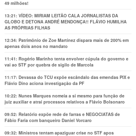
49 milhões!
13:21:
VÍDEO: MIRIAM LEITÃO CALA JORNALISTAS DA
GLOBO E DETONA ANDRÉ MENDONÇA!! FLÁVIO HUMILHA
AS PRÓPRIAS FILHAS
12:34:
Patrimônio de Zoe Martínez dispara mais de 200% em
apenas dois anos no mandato
11:41:
Rogério Marinho tenta envolver cúpula do governo e
vai ao STF por quebra de sigilo de Marcola
11:17:
Devassa do TCU expõe escândalo das emendas PIX e
Flávio Dino aciona investigação da PF
10:22:
Nunes Marques nomeia a si mesmo para função de
juiz auxiliar e atrai processos relativos a Flávio Bolsonaro
09:52:
Relatório expõe rede de farras e NEGOCIATAS de
Fábio Faria com banqueiro Daniel Vorcaro
09:32:
Ministros tentam apaziguar crise no STF apos