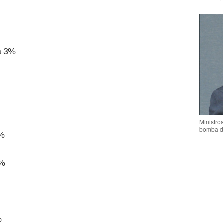
a 3%
Ministro
bomba d
1%
1%
%