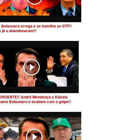
 Bolsonaro arrega e se humilha ao STF!!
s já o abandonaram!!
URGENTE!! André Mendonça e Kássio
raem Bolsonaro e acabam com o golpe!!