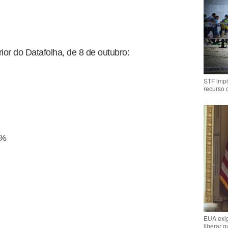
or do Datafolha, de 8 de outubro:
STF impõ
recurso 
0%
EUA exig
liberar 