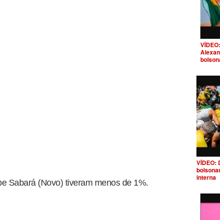
VÍDEO:
Alexan
bolson
VÍDEO: 
bolsona
interna
lipe Sabará (Novo) tiveram menos de 1%.