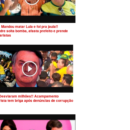
 Mandou matar Lula e foi pra jaula!!
dre solta bomba, afasta prefeito e prende
aristas
Desviaram milhões!! Acampamento
rista tem briga após denúncias de corrupção