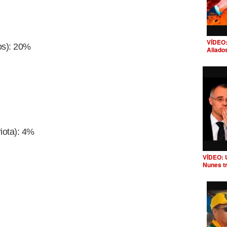
VÍDEO:
os): 20%
Aliado
iota): 4%
VÍDEO: 
Nunes t