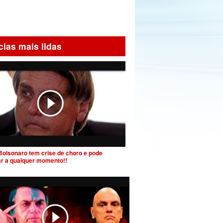
cias mais lidas
Bolsonaro tem crise de choro e pode
ar a qualquer momento!!