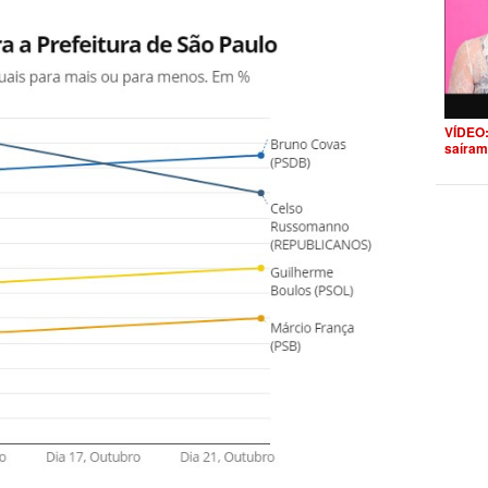
VÍDEO:
saíram